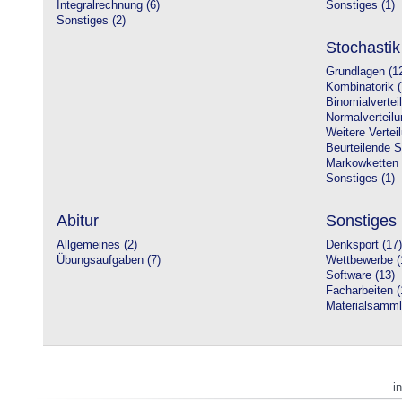
Integralrechnung (6)
Sonstiges (1)
Sonstiges (2)
Stochastik
Grundlagen (1
Kombinatorik (
Binomialvertei
Normalverteilu
Weitere Vertei
Beurteilende St
Markowketten 
Sonstiges (1)
Abitur
Sonstiges
Allgemeines (2)
Denksport (17)
Übungsaufgaben (7)
Wettbewerbe (
Software (13)
Facharbeiten (
Materialsamml
i