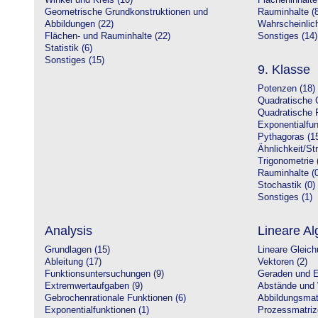
Winkel und Kreis (10)
Flächeninhalte
Geometrische Grundkonstruktionen und
Rauminhalte (8
Abbildungen (22)
Wahrscheinlich
Flächen- und Rauminhalte (22)
Sonstiges (14)
Statistik (6)
Sonstiges (15)
9. Klasse
Potenzen (18)
Quadratische 
Quadratische 
Exponentialfun
Pythagoras (1
Ähnlichkeit/St
Trigonometrie 
Rauminhalte (0
Stochastik (0)
Sonstiges (1)
Analysis
Lineare Al
Grundlagen (15)
Lineare Gleic
Ableitung (17)
Vektoren (2)
Funktionsuntersuchungen (9)
Geraden und E
Extremwertaufgaben (9)
Abstände und 
Gebrochenrationale Funktionen (6)
Abbildungsmatr
Exponentialfunktionen (1)
Prozessmatriz