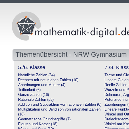
Themenübersicht - NRW Gymnasium
5./6. Klasse
7./8. Klas
Natürliche Zahlen (34)
Terme und Gle
Rechnen mit natürlichen Zahlen (10)
Lineare Gleic
Anordnungen und Muster (4)
Reelle Zahlen 
Teilbarkeit (6)
Wurzeln und P
Ganze Zahlen (16)
Definieren, Ar
Rationale Zahlen (53)
Potenzrechnun
Addition und Subtraktion von rationalen Zahlen (6)
Zuordnungen (
Multiplikation und Dividison von rationalen Zahlen
Lineare Funkti
(18)
Winkel und Ort
Geometrische Grundbegriffe (7)
Dreiecksgeome
Figuren und Körper (18)
Winkel am Krei