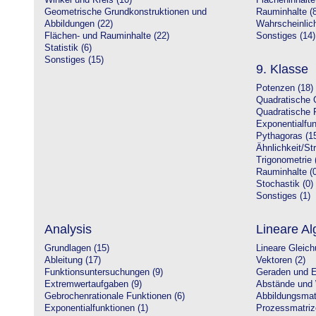
Winkel und Kreis (10)
Flächeninhalte
Geometrische Grundkonstruktionen und
Rauminhalte (8
Abbildungen (22)
Wahrscheinlich
Flächen- und Rauminhalte (22)
Sonstiges (14)
Statistik (6)
Sonstiges (15)
9. Klasse
Potenzen (18)
Quadratische 
Quadratische 
Exponentialfun
Pythagoras (1
Ähnlichkeit/St
Trigonometrie 
Rauminhalte (0
Stochastik (0)
Sonstiges (1)
Analysis
Lineare Al
Grundlagen (15)
Lineare Gleic
Ableitung (17)
Vektoren (2)
Funktionsuntersuchungen (9)
Geraden und E
Extremwertaufgaben (9)
Abstände und 
Gebrochenrationale Funktionen (6)
Abbildungsmatr
Exponentialfunktionen (1)
Prozessmatriz