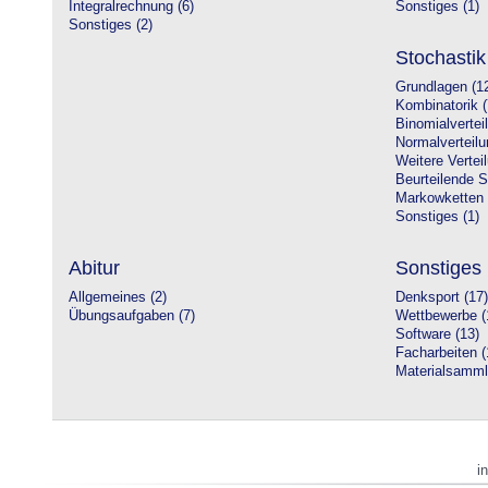
Integralrechnung (6)
Sonstiges (1)
Sonstiges (2)
Stochastik
Grundlagen (1
Kombinatorik (
Binomialvertei
Normalverteilu
Weitere Vertei
Beurteilende St
Markowketten 
Sonstiges (1)
Abitur
Sonstiges
Allgemeines (2)
Denksport (17)
Übungsaufgaben (7)
Wettbewerbe (
Software (13)
Facharbeiten (
Materialsamml
i