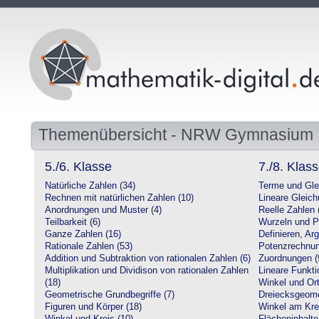
Themenübersicht - NRW Gymnasium
5./6. Klasse
7./8. Klas
Natürliche Zahlen (34)
Terme und Gle
Rechnen mit natürlichen Zahlen (10)
Lineare Gleic
Anordnungen und Muster (4)
Reelle Zahlen 
Teilbarkeit (6)
Wurzeln und P
Ganze Zahlen (16)
Definieren, Ar
Rationale Zahlen (53)
Potenzrechnun
Addition und Subtraktion von rationalen Zahlen (6)
Zuordnungen (
Multiplikation und Dividison von rationalen Zahlen
Lineare Funkti
(18)
Winkel und Ort
Geometrische Grundbegriffe (7)
Dreiecksgeome
Figuren und Körper (18)
Winkel am Krei