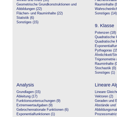
Winkel und Kreis (10)
Flächeninhalte
Geometrische Grundkonstruktionen und
Rauminhalte (8
Abbildungen (22)
Wahrscheinlich
Flächen- und Rauminhalte (22)
Sonstiges (14)
Statistik (6)
Sonstiges (15)
9. Klasse
Potenzen (18)
Quadratische 
Quadratische 
Exponentialfun
Pythagoras (1
Ähnlichkeit/St
Trigonometrie 
Rauminhalte (0
Stochastik (0)
Sonstiges (1)
Analysis
Lineare Al
Grundlagen (15)
Lineare Gleic
Ableitung (17)
Vektoren (2)
Funktionsuntersuchungen (9)
Geraden und E
Extremwertaufgaben (9)
Abstände und 
Gebrochenrationale Funktionen (6)
Abbildungsmatr
Exponentialfunktionen (1)
Prozessmatriz