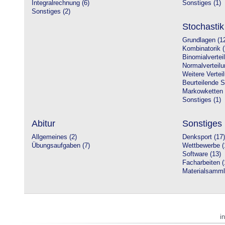
Integralrechnung (6)
Sonstiges (1)
Sonstiges (2)
Stochastik
Grundlagen (1
Kombinatorik (
Binomialvertei
Normalverteilu
Weitere Vertei
Beurteilende St
Markowketten 
Sonstiges (1)
Abitur
Sonstiges
Allgemeines (2)
Denksport (17)
Übungsaufgaben (7)
Wettbewerbe (
Software (13)
Facharbeiten (
Materialsamml
i