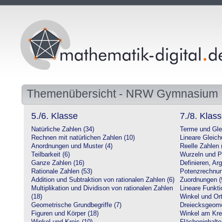
Themenübersicht - NRW Gymnasium
5./6. Klasse
7./8. Klas
Natürliche Zahlen (34)
Terme und Gle
Rechnen mit natürlichen Zahlen (10)
Lineare Gleic
Anordnungen und Muster (4)
Reelle Zahlen 
Teilbarkeit (6)
Wurzeln und P
Ganze Zahlen (16)
Definieren, Ar
Rationale Zahlen (53)
Potenzrechnun
Addition und Subtraktion von rationalen Zahlen (6)
Zuordnungen (
Multiplikation und Dividison von rationalen Zahlen
Lineare Funkti
(18)
Winkel und Ort
Geometrische Grundbegriffe (7)
Dreiecksgeome
Figuren und Körper (18)
Winkel am Krei