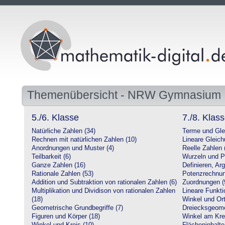
Themenübersicht - NRW Gymnasium
5./6. Klasse
7./8. Klas
Natürliche Zahlen (34)
Terme und Gle
Rechnen mit natürlichen Zahlen (10)
Lineare Gleic
Anordnungen und Muster (4)
Reelle Zahlen 
Teilbarkeit (6)
Wurzeln und P
Ganze Zahlen (16)
Definieren, Ar
Rationale Zahlen (53)
Potenzrechnun
Addition und Subtraktion von rationalen Zahlen (6)
Zuordnungen (
Multiplikation und Dividison von rationalen Zahlen
Lineare Funkti
(18)
Winkel und Ort
Geometrische Grundbegriffe (7)
Dreiecksgeome
Figuren und Körper (18)
Winkel am Krei