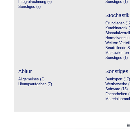
Integralrechnung (6)
Sonstiges (1)
Sonstiges (2)
Stochastik
Grundlagen (1
Kombinatorik (
Binomialvertei
Normalverteilu
Weitere Vertei
Beurteilende St
Markowketten 
Sonstiges (1)
Abitur
Sonstiges
Allgemeines (2)
Denksport (17)
Übungsaufgaben (7)
Wettbewerbe (
Software (13)
Facharbeiten (
Materialsamml
i