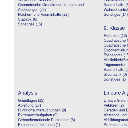
Winkel und Kreis (10)
Flächeninhalte
Geometrische Grundkonstruktionen und
Rauminhalte (8
Abbildungen (22)
Wahrscheinlich
Flächen- und Rauminhalte (22)
Sonstiges (14)
Statistik (6)
Sonstiges (15)
9. Klasse
Potenzen (18)
Quadratische 
Quadratische 
Exponentialfun
Pythagoras (1
Ähnlichkeit/St
Trigonometrie 
Rauminhalte (0
Stochastik (0)
Sonstiges (1)
Analysis
Lineare Al
Grundlagen (15)
Lineare Gleic
Ableitung (17)
Vektoren (2)
Funktionsuntersuchungen (9)
Geraden und E
Extremwertaufgaben (9)
Abstände und 
Gebrochenrationale Funktionen (6)
Abbildungsmatr
Exponentialfunktionen (1)
Prozessmatriz