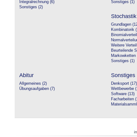
Integralrechnung (6)
Sonstiges (1)
Sonstiges (2)
Stochastik
Grundlagen (1
Kombinatorik (
Binomialvertei
Normalverteilu
Weitere Vertei
Beurteilende St
Markowketten 
Sonstiges (1)
Abitur
Sonstiges
Allgemeines (2)
Denksport (17)
Übungsaufgaben (7)
Wettbewerbe (
Software (13)
Facharbeiten (
Materialsamml
i