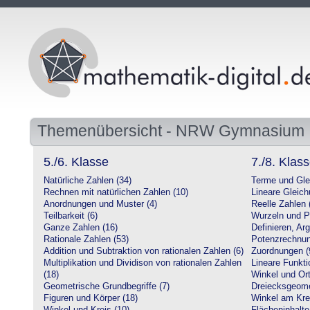
Themenübersicht - NRW Gymnasium
5./6. Klasse
7./8. Klas
Natürliche Zahlen (34)
Terme und Gle
Rechnen mit natürlichen Zahlen (10)
Lineare Gleic
Anordnungen und Muster (4)
Reelle Zahlen 
Teilbarkeit (6)
Wurzeln und P
Ganze Zahlen (16)
Definieren, Ar
Rationale Zahlen (53)
Potenzrechnun
Addition und Subtraktion von rationalen Zahlen (6)
Zuordnungen (
Multiplikation und Dividison von rationalen Zahlen
Lineare Funkti
(18)
Winkel und Ort
Geometrische Grundbegriffe (7)
Dreiecksgeome
Figuren und Körper (18)
Winkel am Krei