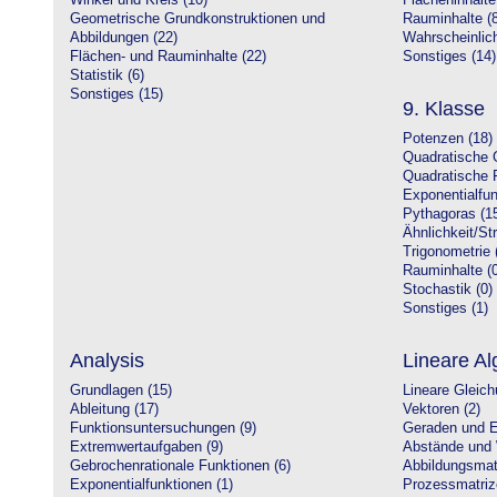
Winkel und Kreis (10)
Flächeninhalte
Geometrische Grundkonstruktionen und
Rauminhalte (8
Abbildungen (22)
Wahrscheinlich
Flächen- und Rauminhalte (22)
Sonstiges (14)
Statistik (6)
Sonstiges (15)
9. Klasse
Potenzen (18)
Quadratische 
Quadratische 
Exponentialfun
Pythagoras (1
Ähnlichkeit/St
Trigonometrie 
Rauminhalte (0
Stochastik (0)
Sonstiges (1)
Analysis
Lineare Al
Grundlagen (15)
Lineare Gleic
Ableitung (17)
Vektoren (2)
Funktionsuntersuchungen (9)
Geraden und E
Extremwertaufgaben (9)
Abstände und 
Gebrochenrationale Funktionen (6)
Abbildungsmatr
Exponentialfunktionen (1)
Prozessmatriz