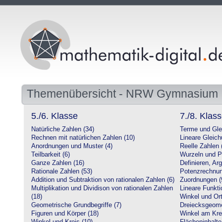
Themenübersicht - NRW Gymnasium
5./6. Klasse
7./8. Klas
Natürliche Zahlen (34)
Terme und Gle
Rechnen mit natürlichen Zahlen (10)
Lineare Gleic
Anordnungen und Muster (4)
Reelle Zahlen 
Teilbarkeit (6)
Wurzeln und P
Ganze Zahlen (16)
Definieren, Ar
Rationale Zahlen (53)
Potenzrechnun
Addition und Subtraktion von rationalen Zahlen (6)
Zuordnungen (
Multiplikation und Dividison von rationalen Zahlen
Lineare Funkti
(18)
Winkel und Ort
Geometrische Grundbegriffe (7)
Dreiecksgeome
Figuren und Körper (18)
Winkel am Krei