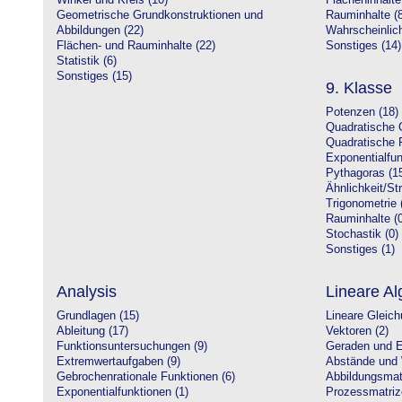
Winkel und Kreis (10)
Flächeninhalte
Geometrische Grundkonstruktionen und
Rauminhalte (8
Abbildungen (22)
Wahrscheinlich
Flächen- und Rauminhalte (22)
Sonstiges (14)
Statistik (6)
Sonstiges (15)
9. Klasse
Potenzen (18)
Quadratische 
Quadratische 
Exponentialfun
Pythagoras (1
Ähnlichkeit/St
Trigonometrie 
Rauminhalte (0
Stochastik (0)
Sonstiges (1)
Analysis
Lineare Al
Grundlagen (15)
Lineare Gleic
Ableitung (17)
Vektoren (2)
Funktionsuntersuchungen (9)
Geraden und E
Extremwertaufgaben (9)
Abstände und 
Gebrochenrationale Funktionen (6)
Abbildungsmatr
Exponentialfunktionen (1)
Prozessmatriz