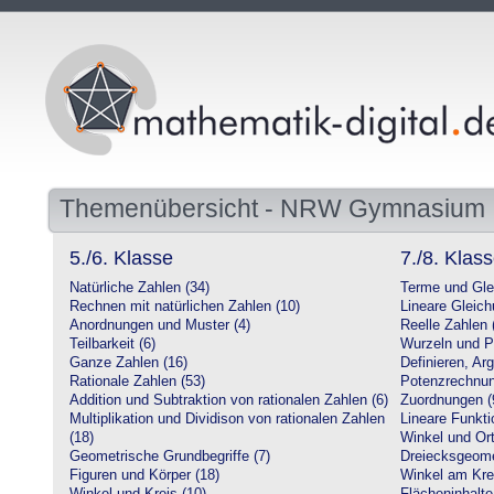
Themenübersicht - NRW Gymnasium
5./6. Klasse
7./8. Klas
Natürliche Zahlen (34)
Terme und Gle
Rechnen mit natürlichen Zahlen (10)
Lineare Gleic
Anordnungen und Muster (4)
Reelle Zahlen 
Teilbarkeit (6)
Wurzeln und P
Ganze Zahlen (16)
Definieren, Ar
Rationale Zahlen (53)
Potenzrechnun
Addition und Subtraktion von rationalen Zahlen (6)
Zuordnungen (
Multiplikation und Dividison von rationalen Zahlen
Lineare Funkti
(18)
Winkel und Ort
Geometrische Grundbegriffe (7)
Dreiecksgeome
Figuren und Körper (18)
Winkel am Krei