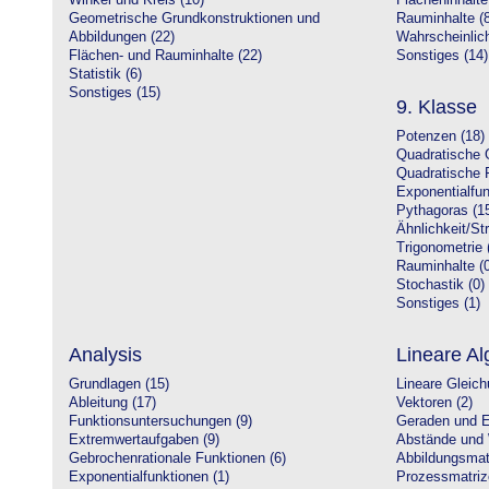
Winkel und Kreis (10)
Flächeninhalte
Geometrische Grundkonstruktionen und
Rauminhalte (8
Abbildungen (22)
Wahrscheinlich
Flächen- und Rauminhalte (22)
Sonstiges (14)
Statistik (6)
Sonstiges (15)
9. Klasse
Potenzen (18)
Quadratische 
Quadratische 
Exponentialfun
Pythagoras (1
Ähnlichkeit/St
Trigonometrie 
Rauminhalte (0
Stochastik (0)
Sonstiges (1)
Analysis
Lineare Al
Grundlagen (15)
Lineare Gleic
Ableitung (17)
Vektoren (2)
Funktionsuntersuchungen (9)
Geraden und E
Extremwertaufgaben (9)
Abstände und 
Gebrochenrationale Funktionen (6)
Abbildungsmatr
Exponentialfunktionen (1)
Prozessmatriz