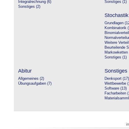
Integralrechnung (6)
Sonstiges (1)
Sonstiges (2)
Stochastik
Grundlagen (1
Kombinatorik (
Binomialvertei
Normalverteilu
Weitere Vertei
Beurteilende St
Markowketten 
Sonstiges (1)
Abitur
Sonstiges
Allgemeines (2)
Denksport (17)
Übungsaufgaben (7)
Wettbewerbe (
Software (13)
Facharbeiten (
Materialsamml
i