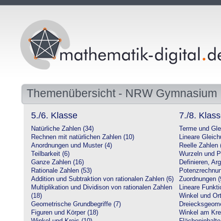
Themenübersicht - NRW Gymnasium
5./6. Klasse
7./8. Klas
Natürliche Zahlen (34)
Terme und Gle
Rechnen mit natürlichen Zahlen (10)
Lineare Gleic
Anordnungen und Muster (4)
Reelle Zahlen 
Teilbarkeit (6)
Wurzeln und P
Ganze Zahlen (16)
Definieren, Ar
Rationale Zahlen (53)
Potenzrechnun
Addition und Subtraktion von rationalen Zahlen (6)
Zuordnungen (
Multiplikation und Dividison von rationalen Zahlen
Lineare Funkti
(18)
Winkel und Ort
Geometrische Grundbegriffe (7)
Dreiecksgeome
Figuren und Körper (18)
Winkel am Krei