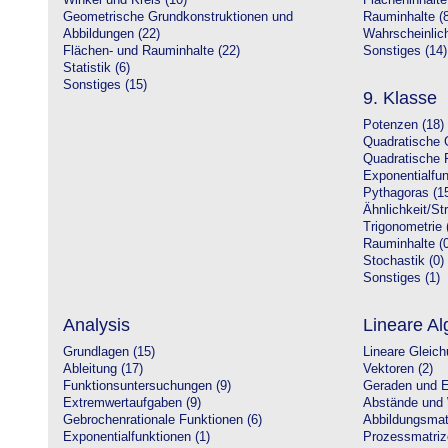
Winkel und Kreis (10)
Flächeninhalte
Geometrische Grundkonstruktionen und
Rauminhalte (8
Abbildungen (22)
Wahrscheinlich
Flächen- und Rauminhalte (22)
Sonstiges (14)
Statistik (6)
Sonstiges (15)
9. Klasse
Potenzen (18)
Quadratische 
Quadratische 
Exponentialfun
Pythagoras (1
Ähnlichkeit/St
Trigonometrie 
Rauminhalte (0
Stochastik (0)
Sonstiges (1)
Analysis
Lineare Al
Grundlagen (15)
Lineare Gleic
Ableitung (17)
Vektoren (2)
Funktionsuntersuchungen (9)
Geraden und E
Extremwertaufgaben (9)
Abstände und 
Gebrochenrationale Funktionen (6)
Abbildungsmatr
Exponentialfunktionen (1)
Prozessmatriz