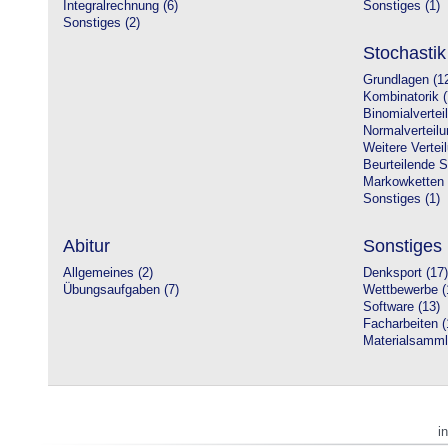
Integralrechnung (6)
Sonstiges (1)
Sonstiges (2)
Stochastik
Grundlagen (1
Kombinatorik (
Binomialvertei
Normalverteilu
Weitere Vertei
Beurteilende St
Markowketten 
Sonstiges (1)
Abitur
Sonstiges
Allgemeines (2)
Denksport (17)
Übungsaufgaben (7)
Wettbewerbe (
Software (13)
Facharbeiten (
Materialsamml
i