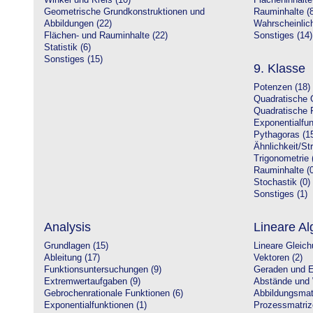
Winkel und Kreis (10)
Flächeninhalte
Geometrische Grundkonstruktionen und
Rauminhalte (8
Abbildungen (22)
Wahrscheinlich
Flächen- und Rauminhalte (22)
Sonstiges (14)
Statistik (6)
Sonstiges (15)
9. Klasse
Potenzen (18)
Quadratische 
Quadratische 
Exponentialfun
Pythagoras (1
Ähnlichkeit/St
Trigonometrie 
Rauminhalte (0
Stochastik (0)
Sonstiges (1)
Analysis
Lineare Al
Grundlagen (15)
Lineare Gleic
Ableitung (17)
Vektoren (2)
Funktionsuntersuchungen (9)
Geraden und E
Extremwertaufgaben (9)
Abstände und 
Gebrochenrationale Funktionen (6)
Abbildungsmatr
Exponentialfunktionen (1)
Prozessmatriz