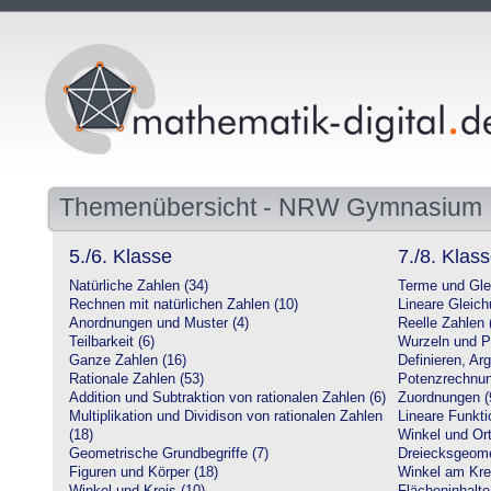
Themenübersicht - NRW Gymnasium
5./6. Klasse
7./8. Klas
Natürliche Zahlen (34)
Terme und Gle
Rechnen mit natürlichen Zahlen (10)
Lineare Gleic
Anordnungen und Muster (4)
Reelle Zahlen 
Teilbarkeit (6)
Wurzeln und P
Ganze Zahlen (16)
Definieren, Ar
Rationale Zahlen (53)
Potenzrechnun
Addition und Subtraktion von rationalen Zahlen (6)
Zuordnungen (
Multiplikation und Dividison von rationalen Zahlen
Lineare Funkti
(18)
Winkel und Ort
Geometrische Grundbegriffe (7)
Dreiecksgeome
Figuren und Körper (18)
Winkel am Krei