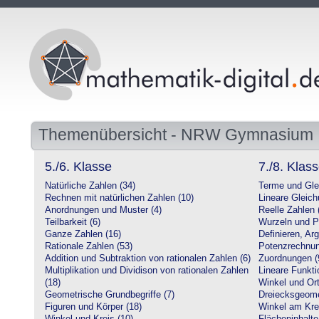
Themenübersicht - NRW Gymnasium
5./6. Klasse
7./8. Klas
Natürliche Zahlen (34)
Terme und Gle
Rechnen mit natürlichen Zahlen (10)
Lineare Gleic
Anordnungen und Muster (4)
Reelle Zahlen 
Teilbarkeit (6)
Wurzeln und P
Ganze Zahlen (16)
Definieren, Ar
Rationale Zahlen (53)
Potenzrechnun
Addition und Subtraktion von rationalen Zahlen (6)
Zuordnungen (
Multiplikation und Dividison von rationalen Zahlen
Lineare Funkti
(18)
Winkel und Ort
Geometrische Grundbegriffe (7)
Dreiecksgeome
Figuren und Körper (18)
Winkel am Krei