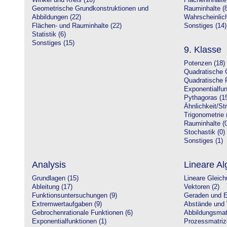
Winkel und Kreis (10)
Flächeninhalte
Geometrische Grundkonstruktionen und
Rauminhalte (8
Abbildungen (22)
Wahrscheinlich
Flächen- und Rauminhalte (22)
Sonstiges (14)
Statistik (6)
Sonstiges (15)
9. Klasse
Potenzen (18)
Quadratische 
Quadratische 
Exponentialfun
Pythagoras (1
Ähnlichkeit/St
Trigonometrie 
Rauminhalte (0
Stochastik (0)
Sonstiges (1)
Analysis
Lineare Al
Grundlagen (15)
Lineare Gleic
Ableitung (17)
Vektoren (2)
Funktionsuntersuchungen (9)
Geraden und E
Extremwertaufgaben (9)
Abstände und 
Gebrochenrationale Funktionen (6)
Abbildungsmatr
Exponentialfunktionen (1)
Prozessmatriz