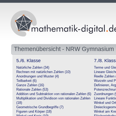
Themenübersicht - NRW Gymnasium
5./6. Klasse
7./8. Klas
Natürliche Zahlen (34)
Terme und Gle
Rechnen mit natürlichen Zahlen (10)
Lineare Gleic
Anordnungen und Muster (4)
Reelle Zahlen 
Teilbarkeit (6)
Wurzeln und P
Ganze Zahlen (16)
Definieren, Ar
Rationale Zahlen (53)
Potenzrechnun
Addition und Subtraktion von rationalen Zahlen (6)
Zuordnungen (
Multiplikation und Dividison von rationalen Zahlen
Lineare Funkti
(18)
Winkel und Ort
Geometrische Grundbegriffe (7)
Dreiecksgeome
Figuren und Körper (18)
Winkel am Krei