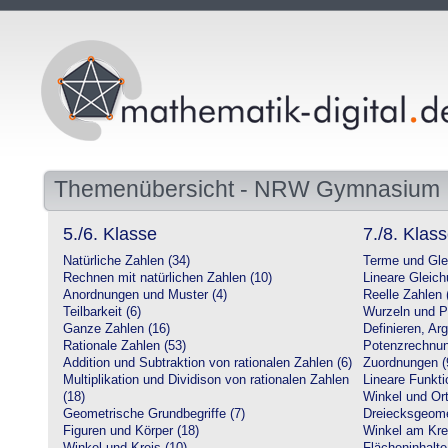
Themenübersicht - NRW Gymnasium
5./6. Klasse
7./8. Klas
Natürliche Zahlen (34)
Terme und Gle
Rechnen mit natürlichen Zahlen (10)
Lineare Gleic
Anordnungen und Muster (4)
Reelle Zahlen 
Teilbarkeit (6)
Wurzeln und P
Ganze Zahlen (16)
Definieren, Ar
Rationale Zahlen (53)
Potenzrechnun
Addition und Subtraktion von rationalen Zahlen (6)
Zuordnungen (
Multiplikation und Dividison von rationalen Zahlen
Lineare Funkti
(18)
Winkel und Ort
Geometrische Grundbegriffe (7)
Dreiecksgeome
Figuren und Körper (18)
Winkel am Krei