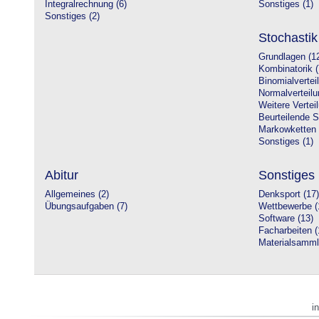
Integralrechnung (6)
Sonstiges (1)
Sonstiges (2)
Stochastik
Grundlagen (1
Kombinatorik (
Binomialvertei
Normalverteilu
Weitere Vertei
Beurteilende St
Markowketten 
Sonstiges (1)
Abitur
Sonstiges
Allgemeines (2)
Denksport (17)
Übungsaufgaben (7)
Wettbewerbe (
Software (13)
Facharbeiten (
Materialsamml
i