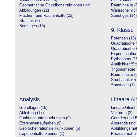
Winkel und Kreis (10)
Flächeninhalte
Geometrische Grundkonstruktionen und
Rauminhalte (8
Abbildungen (22)
Wahrscheinlich
Flächen- und Rauminhalte (22)
Sonstiges (14)
Statistik (6)
Sonstiges (15)
9. Klasse
Potenzen (18)
Quadratische 
Quadratische 
Exponentialfun
Pythagoras (1
Ähnlichkeit/St
Trigonometrie 
Rauminhalte (0
Stochastik (0)
Sonstiges (1)
Analysis
Lineare Al
Grundlagen (15)
Lineare Gleic
Ableitung (17)
Vektoren (2)
Funktionsuntersuchungen (9)
Geraden und E
Extremwertaufgaben (9)
Abstände und 
Gebrochenrationale Funktionen (6)
Abbildungsmatr
Exponentialfunktionen (1)
Prozessmatriz