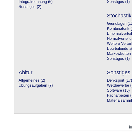
Integralrechnung (6)
Sonstiges (1)
Sonstiges (2)
Stochastik
Grundlagen (1
Kombinatorik (
Binomialvertei
Normalverteilu
Weitere Vertei
Beurteilende St
Markowketten 
Sonstiges (1)
Abitur
Sonstiges
Allgemeines (2)
Denksport (17)
Übungsaufgaben (7)
Wettbewerbe (
Software (13)
Facharbeiten (
Materialsamml
i