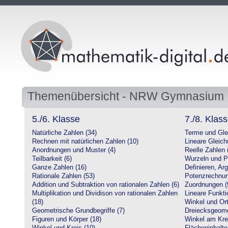
Themenübersicht - NRW Gymnasium
5./6. Klasse
7./8. Klas
Natürliche Zahlen (34)
Terme und Gle
Rechnen mit natürlichen Zahlen (10)
Lineare Gleic
Anordnungen und Muster (4)
Reelle Zahlen 
Teilbarkeit (6)
Wurzeln und P
Ganze Zahlen (16)
Definieren, Ar
Rationale Zahlen (53)
Potenzrechnun
Addition und Subtraktion von rationalen Zahlen (6)
Zuordnungen (
Multiplikation und Dividison von rationalen Zahlen
Lineare Funkti
(18)
Winkel und Ort
Geometrische Grundbegriffe (7)
Dreiecksgeome
Figuren und Körper (18)
Winkel am Krei