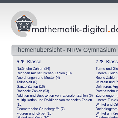
Themenübersicht - NRW Gymnasium
5./6. Klasse
7./8. Klas
Natürliche Zahlen (34)
Terme und Gle
Rechnen mit natürlichen Zahlen (10)
Lineare Gleic
Anordnungen und Muster (4)
Reelle Zahlen 
Teilbarkeit (6)
Wurzeln und P
Ganze Zahlen (16)
Definieren, Ar
Rationale Zahlen (53)
Potenzrechnun
Addition und Subtraktion von rationalen Zahlen (6)
Zuordnungen (
Multiplikation und Dividison von rationalen Zahlen
Lineare Funkti
(18)
Winkel und Ort
Geometrische Grundbegriffe (7)
Dreiecksgeome
Figuren und Körper (18)
Winkel am Krei