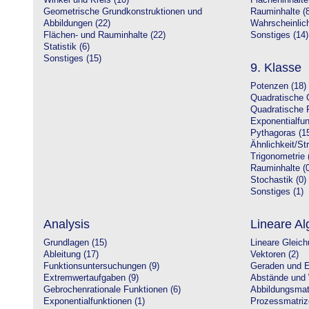
Winkel und Kreis (10)
Flächeninhalte
Geometrische Grundkonstruktionen und
Rauminhalte (8
Abbildungen (22)
Wahrscheinlich
Flächen- und Rauminhalte (22)
Sonstiges (14)
Statistik (6)
Sonstiges (15)
9. Klasse
Potenzen (18)
Quadratische 
Quadratische 
Exponentialfun
Pythagoras (1
Ähnlichkeit/St
Trigonometrie 
Rauminhalte (0
Stochastik (0)
Sonstiges (1)
Analysis
Lineare Al
Grundlagen (15)
Lineare Gleic
Ableitung (17)
Vektoren (2)
Funktionsuntersuchungen (9)
Geraden und E
Extremwertaufgaben (9)
Abstände und 
Gebrochenrationale Funktionen (6)
Abbildungsmatr
Exponentialfunktionen (1)
Prozessmatriz