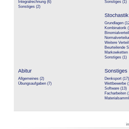
Integralrechnung (6)
Sonstiges (1)
Sonstiges (2)
Stochastik
Grundlagen (1
Kombinatorik (
Binomialvertei
Normalverteilu
Weitere Vertei
Beurteilende St
Markowketten 
Sonstiges (1)
Abitur
Sonstiges
Allgemeines (2)
Denksport (17)
Übungsaufgaben (7)
Wettbewerbe (
Software (13)
Facharbeiten (
Materialsamml
i