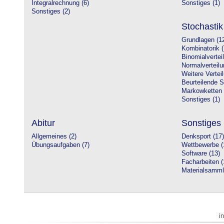
Integralrechnung (6)
Sonstiges (1)
Sonstiges (2)
Stochastik
Grundlagen (1
Kombinatorik (
Binomialvertei
Normalverteilu
Weitere Vertei
Beurteilende St
Markowketten 
Sonstiges (1)
Abitur
Sonstiges
Allgemeines (2)
Denksport (17)
Übungsaufgaben (7)
Wettbewerbe (
Software (13)
Facharbeiten (
Materialsamml
i