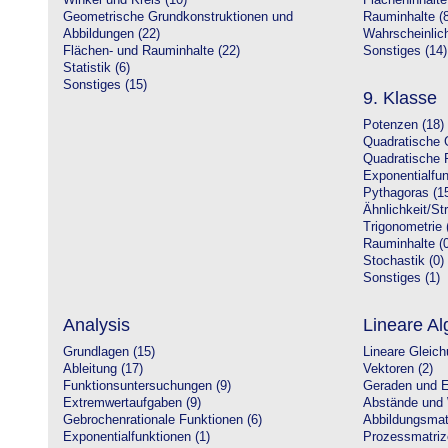
Winkel und Kreis (10)
Flächeninhalte
Geometrische Grundkonstruktionen und
Rauminhalte (8
Abbildungen (22)
Wahrscheinlich
Flächen- und Rauminhalte (22)
Sonstiges (14)
Statistik (6)
Sonstiges (15)
9. Klasse
Potenzen (18)
Quadratische 
Quadratische 
Exponentialfun
Pythagoras (1
Ähnlichkeit/St
Trigonometrie 
Rauminhalte (0
Stochastik (0)
Sonstiges (1)
Analysis
Lineare Al
Grundlagen (15)
Lineare Gleic
Ableitung (17)
Vektoren (2)
Funktionsuntersuchungen (9)
Geraden und E
Extremwertaufgaben (9)
Abstände und 
Gebrochenrationale Funktionen (6)
Abbildungsmatr
Exponentialfunktionen (1)
Prozessmatriz