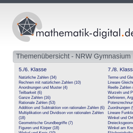
Themenübersicht - NRW Gymnasium
5./6. Klasse
7./8. Klas
Natürliche Zahlen (34)
Terme und Gle
Rechnen mit natürlichen Zahlen (10)
Lineare Gleic
Anordnungen und Muster (4)
Reelle Zahlen 
Teilbarkeit (6)
Wurzeln und P
Ganze Zahlen (16)
Definieren, Ar
Rationale Zahlen (53)
Potenzrechnun
Addition und Subtraktion von rationalen Zahlen (6)
Zuordnungen (
Multiplikation und Dividison von rationalen Zahlen
Lineare Funkti
(18)
Winkel und Ort
Geometrische Grundbegriffe (7)
Dreiecksgeome
Figuren und Körper (18)
Winkel am Krei