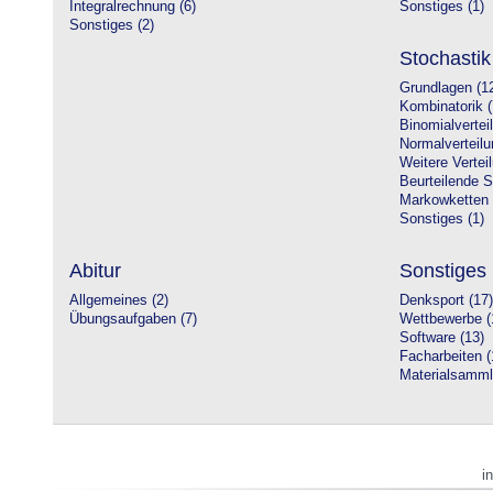
Integralrechnung (6)
Sonstiges (1)
Sonstiges (2)
Stochastik
Grundlagen (1
Kombinatorik (
Binomialvertei
Normalverteilu
Weitere Vertei
Beurteilende St
Markowketten 
Sonstiges (1)
Abitur
Sonstiges
Allgemeines (2)
Denksport (17)
Übungsaufgaben (7)
Wettbewerbe (
Software (13)
Facharbeiten (
Materialsamml
i