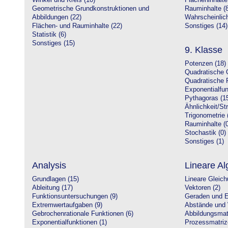
Winkel und Kreis (10)
Flächeninhalte
Geometrische Grundkonstruktionen und
Rauminhalte (8
Abbildungen (22)
Wahrscheinlich
Flächen- und Rauminhalte (22)
Sonstiges (14)
Statistik (6)
Sonstiges (15)
9. Klasse
Potenzen (18)
Quadratische 
Quadratische 
Exponentialfun
Pythagoras (1
Ähnlichkeit/St
Trigonometrie 
Rauminhalte (0
Stochastik (0)
Sonstiges (1)
Analysis
Lineare Al
Grundlagen (15)
Lineare Gleic
Ableitung (17)
Vektoren (2)
Funktionsuntersuchungen (9)
Geraden und E
Extremwertaufgaben (9)
Abstände und 
Gebrochenrationale Funktionen (6)
Abbildungsmatr
Exponentialfunktionen (1)
Prozessmatriz