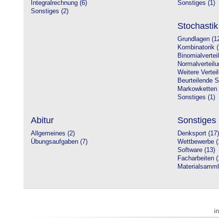
Integralrechnung (6)
Sonstiges (1)
Sonstiges (2)
Stochastik
Grundlagen (1
Kombinatorik (
Binomialvertei
Normalverteilu
Weitere Vertei
Beurteilende St
Markowketten 
Sonstiges (1)
Abitur
Sonstiges
Allgemeines (2)
Denksport (17)
Übungsaufgaben (7)
Wettbewerbe (
Software (13)
Facharbeiten (
Materialsamml
i