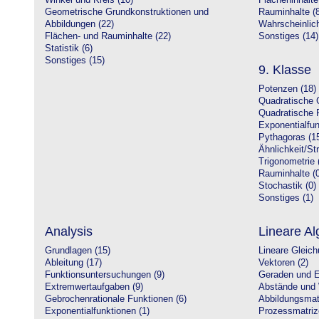
Winkel und Kreis (10)
Flächeninhalte
Geometrische Grundkonstruktionen und
Rauminhalte (8
Abbildungen (22)
Wahrscheinlich
Flächen- und Rauminhalte (22)
Sonstiges (14)
Statistik (6)
Sonstiges (15)
9. Klasse
Potenzen (18)
Quadratische 
Quadratische 
Exponentialfun
Pythagoras (1
Ähnlichkeit/St
Trigonometrie 
Rauminhalte (0
Stochastik (0)
Sonstiges (1)
Analysis
Lineare Al
Grundlagen (15)
Lineare Gleic
Ableitung (17)
Vektoren (2)
Funktionsuntersuchungen (9)
Geraden und E
Extremwertaufgaben (9)
Abstände und 
Gebrochenrationale Funktionen (6)
Abbildungsmatr
Exponentialfunktionen (1)
Prozessmatriz