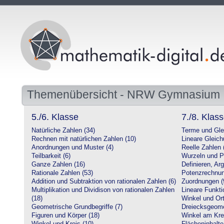
Themenübersicht - NRW Gymnasium
5./6. Klasse
7./8. Klas
Natürliche Zahlen (34)
Terme und Gle
Rechnen mit natürlichen Zahlen (10)
Lineare Gleic
Anordnungen und Muster (4)
Reelle Zahlen 
Teilbarkeit (6)
Wurzeln und P
Ganze Zahlen (16)
Definieren, Ar
Rationale Zahlen (53)
Potenzrechnun
Addition und Subtraktion von rationalen Zahlen (6)
Zuordnungen (
Multiplikation und Dividison von rationalen Zahlen
Lineare Funkti
(18)
Winkel und Ort
Geometrische Grundbegriffe (7)
Dreiecksgeome
Figuren und Körper (18)
Winkel am Krei