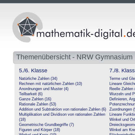
Themenübersicht - NRW Gymnasium
5./6. Klasse
7./8. Klas
Natürliche Zahlen (34)
Terme und Gle
Rechnen mit natürlichen Zahlen (10)
Lineare Gleic
Anordnungen und Muster (4)
Reelle Zahlen 
Teilbarkeit (6)
Wurzeln und P
Ganze Zahlen (16)
Definieren, Ar
Rationale Zahlen (53)
Potenzrechnun
Addition und Subtraktion von rationalen Zahlen (6)
Zuordnungen (
Multiplikation und Dividison von rationalen Zahlen
Lineare Funkti
(18)
Winkel und Ort
Geometrische Grundbegriffe (7)
Dreiecksgeome
Figuren und Körper (18)
Winkel am Krei