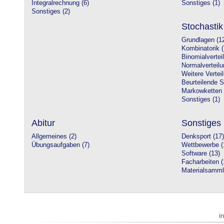
Integralrechnung (6)
Sonstiges (1)
Sonstiges (2)
Stochastik
Grundlagen (1
Kombinatorik (
Binomialvertei
Normalverteilu
Weitere Vertei
Beurteilende St
Markowketten 
Sonstiges (1)
Abitur
Sonstiges
Allgemeines (2)
Denksport (17)
Übungsaufgaben (7)
Wettbewerbe (
Software (13)
Facharbeiten (
Materialsamml
i