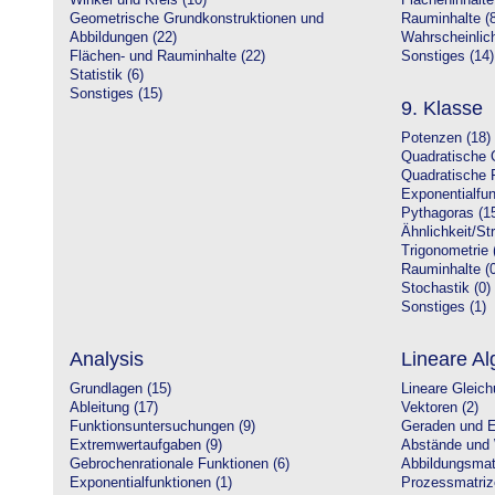
Winkel und Kreis (10)
Flächeninhalte
Geometrische Grundkonstruktionen und
Rauminhalte (8
Abbildungen (22)
Wahrscheinlich
Flächen- und Rauminhalte (22)
Sonstiges (14)
Statistik (6)
Sonstiges (15)
9. Klasse
Potenzen (18)
Quadratische 
Quadratische 
Exponentialfun
Pythagoras (1
Ähnlichkeit/St
Trigonometrie 
Rauminhalte (0
Stochastik (0)
Sonstiges (1)
Analysis
Lineare Al
Grundlagen (15)
Lineare Gleic
Ableitung (17)
Vektoren (2)
Funktionsuntersuchungen (9)
Geraden und E
Extremwertaufgaben (9)
Abstände und 
Gebrochenrationale Funktionen (6)
Abbildungsmatr
Exponentialfunktionen (1)
Prozessmatriz