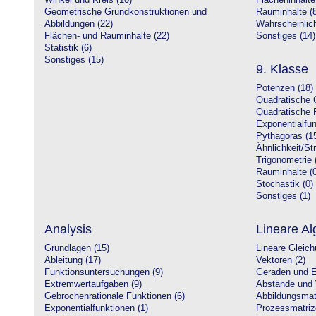
Winkel und Kreis (10)
Flächeninhalte
Geometrische Grundkonstruktionen und
Rauminhalte (8
Abbildungen (22)
Wahrscheinlich
Flächen- und Rauminhalte (22)
Sonstiges (14)
Statistik (6)
Sonstiges (15)
9. Klasse
Potenzen (18)
Quadratische 
Quadratische 
Exponentialfun
Pythagoras (1
Ähnlichkeit/St
Trigonometrie 
Rauminhalte (0
Stochastik (0)
Sonstiges (1)
Analysis
Lineare Al
Grundlagen (15)
Lineare Gleic
Ableitung (17)
Vektoren (2)
Funktionsuntersuchungen (9)
Geraden und E
Extremwertaufgaben (9)
Abstände und 
Gebrochenrationale Funktionen (6)
Abbildungsmatr
Exponentialfunktionen (1)
Prozessmatriz