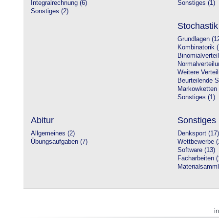
Integralrechnung (6)
Sonstiges (1)
Sonstiges (2)
Stochastik
Grundlagen (1
Kombinatorik (
Binomialvertei
Normalverteilu
Weitere Vertei
Beurteilende St
Markowketten 
Sonstiges (1)
Abitur
Sonstiges
Allgemeines (2)
Denksport (17)
Übungsaufgaben (7)
Wettbewerbe (
Software (13)
Facharbeiten (
Materialsamml
i