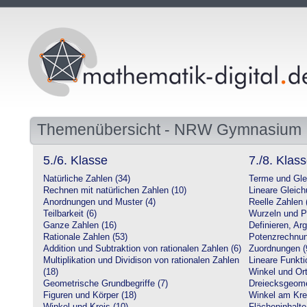
Themenübersicht - NRW Gymnasium
5./6. Klasse
7./8. Klas
Natürliche Zahlen (34)
Terme und Gle
Rechnen mit natürlichen Zahlen (10)
Lineare Gleic
Anordnungen und Muster (4)
Reelle Zahlen 
Teilbarkeit (6)
Wurzeln und P
Ganze Zahlen (16)
Definieren, Ar
Rationale Zahlen (53)
Potenzrechnun
Addition und Subtraktion von rationalen Zahlen (6)
Zuordnungen (
Multiplikation und Dividison von rationalen Zahlen
Lineare Funkti
(18)
Winkel und Ort
Geometrische Grundbegriffe (7)
Dreiecksgeome
Figuren und Körper (18)
Winkel am Krei