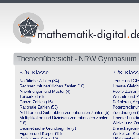
Themenübersicht - NRW Gymnasium
5./6. Klasse
7./8. Klas
Natürliche Zahlen (34)
Terme und Gle
Rechnen mit natürlichen Zahlen (10)
Lineare Gleic
Anordnungen und Muster (4)
Reelle Zahlen 
Teilbarkeit (6)
Wurzeln und P
Ganze Zahlen (16)
Definieren, Ar
Rationale Zahlen (53)
Potenzrechnun
Addition und Subtraktion von rationalen Zahlen (6)
Zuordnungen (
Multiplikation und Dividison von rationalen Zahlen
Lineare Funkti
(18)
Winkel und Ort
Geometrische Grundbegriffe (7)
Dreiecksgeome
Figuren und Körper (18)
Winkel am Krei