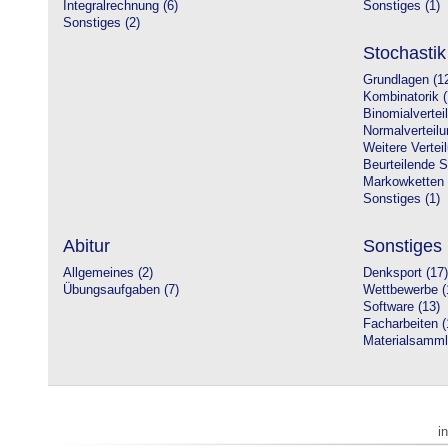
Integralrechnung (6)
Sonstiges (1)
Sonstiges (2)
Stochastik
Grundlagen (1
Kombinatorik (
Binomialvertei
Normalverteilu
Weitere Vertei
Beurteilende St
Markowketten 
Sonstiges (1)
Abitur
Sonstiges
Allgemeines (2)
Denksport (17)
Übungsaufgaben (7)
Wettbewerbe (
Software (13)
Facharbeiten (
Materialsamml
i