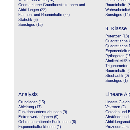
Winkel und Kreis (10)
Flächeninhalte
Geometrische Grundkonstruktionen und
Rauminhalte (8
Abbildungen (22)
Wahrscheinlich
Flächen- und Rauminhalte (22)
Sonstiges (14)
Statistik (6)
Sonstiges (15)
9. Klasse
Potenzen (18)
Quadratische 
Quadratische 
Exponentialfun
Pythagoras (1
Ähnlichkeit/St
Trigonometrie 
Rauminhalte (0
Stochastik (0)
Sonstiges (1)
Analysis
Lineare Al
Grundlagen (15)
Lineare Gleic
Ableitung (17)
Vektoren (2)
Funktionsuntersuchungen (9)
Geraden und E
Extremwertaufgaben (9)
Abstände und 
Gebrochenrationale Funktionen (6)
Abbildungsmatr
Exponentialfunktionen (1)
Prozessmatriz