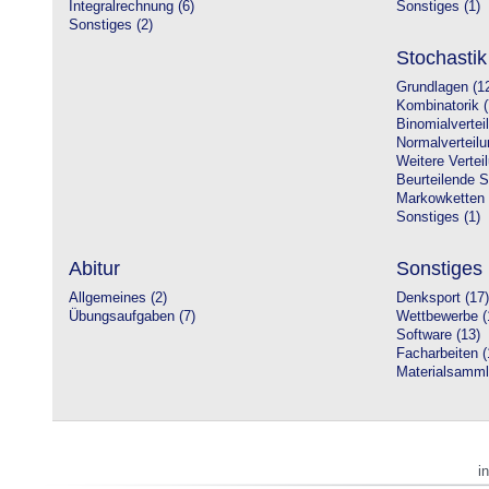
Integralrechnung (6)
Sonstiges (1)
Sonstiges (2)
Stochastik
Grundlagen (1
Kombinatorik (
Binomialvertei
Normalverteilu
Weitere Vertei
Beurteilende St
Markowketten 
Sonstiges (1)
Abitur
Sonstiges
Allgemeines (2)
Denksport (17)
Übungsaufgaben (7)
Wettbewerbe (
Software (13)
Facharbeiten (
Materialsamml
i