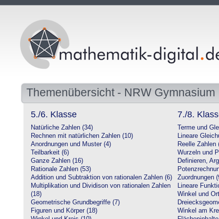
Themenübersicht - NRW Gymnasium
5./6. Klasse
7./8. Klas
Natürliche Zahlen (34)
Terme und Gle
Rechnen mit natürlichen Zahlen (10)
Lineare Gleic
Anordnungen und Muster (4)
Reelle Zahlen 
Teilbarkeit (6)
Wurzeln und P
Ganze Zahlen (16)
Definieren, Ar
Rationale Zahlen (53)
Potenzrechnun
Addition und Subtraktion von rationalen Zahlen (6)
Zuordnungen (
Multiplikation und Dividison von rationalen Zahlen
Lineare Funkti
(18)
Winkel und Ort
Geometrische Grundbegriffe (7)
Dreiecksgeome
Figuren und Körper (18)
Winkel am Krei