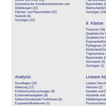
Winkel und Kreis (10)
Flächeninhalte
Geometrische Grundkonstruktionen und
Rauminhalte (8
Abbildungen (22)
Wahrscheinlich
Flächen- und Rauminhalte (22)
Sonstiges (14)
Statistik (6)
Sonstiges (15)
9. Klasse
Potenzen (18)
Quadratische 
Quadratische 
Exponentialfun
Pythagoras (1
Ähnlichkeit/St
Trigonometrie 
Rauminhalte (0
Stochastik (0)
Sonstiges (1)
Analysis
Lineare Al
Grundlagen (15)
Lineare Gleic
Ableitung (17)
Vektoren (2)
Funktionsuntersuchungen (9)
Geraden und E
Extremwertaufgaben (9)
Abstände und 
Gebrochenrationale Funktionen (6)
Abbildungsmatr
Exponentialfunktionen (1)
Prozessmatriz