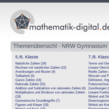
Themenübersicht - NRW Gymnasium
5./6. Klasse
7./8. Klas
Natürliche Zahlen (34)
Terme und Gle
Rechnen mit natürlichen Zahlen (10)
Lineare Gleic
Anordnungen und Muster (4)
Reelle Zahlen 
Teilbarkeit (6)
Wurzeln und P
Ganze Zahlen (16)
Definieren, Ar
Rationale Zahlen (53)
Potenzrechnun
Addition und Subtraktion von rationalen Zahlen (6)
Zuordnungen (
Multiplikation und Dividison von rationalen Zahlen
Lineare Funkti
(18)
Winkel und Ort
Geometrische Grundbegriffe (7)
Dreiecksgeome
Figuren und Körper (18)
Winkel am Krei