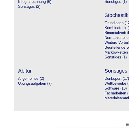
Integralrechnung (6)
Sonstiges (1)
Sonstiges (2)
Stochastik
Grundlagen (1
Kombinatorik (
Binomialvertei
Normalverteilu
Weitere Vertei
Beurteilende St
Markowketten 
Sonstiges (1)
Abitur
Sonstiges
Allgemeines (2)
Denksport (17)
Übungsaufgaben (7)
Wettbewerbe (
Software (13)
Facharbeiten (
Materialsamml
i