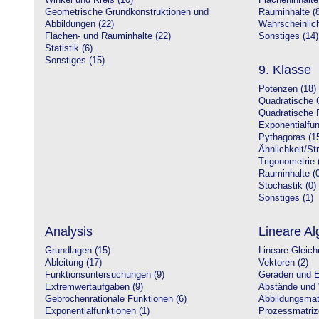
Winkel und Kreis (10)
Flächeninhalte
Geometrische Grundkonstruktionen und
Rauminhalte (8
Abbildungen (22)
Wahrscheinlich
Flächen- und Rauminhalte (22)
Sonstiges (14)
Statistik (6)
Sonstiges (15)
9. Klasse
Potenzen (18)
Quadratische 
Quadratische 
Exponentialfun
Pythagoras (1
Ähnlichkeit/St
Trigonometrie 
Rauminhalte (0
Stochastik (0)
Sonstiges (1)
Analysis
Lineare Al
Grundlagen (15)
Lineare Gleic
Ableitung (17)
Vektoren (2)
Funktionsuntersuchungen (9)
Geraden und E
Extremwertaufgaben (9)
Abstände und 
Gebrochenrationale Funktionen (6)
Abbildungsmatr
Exponentialfunktionen (1)
Prozessmatriz