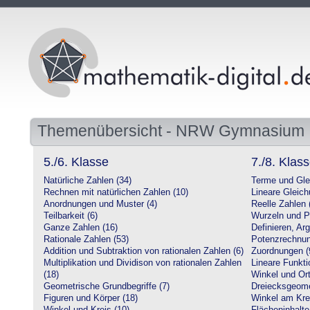
Themenübersicht - NRW Gymnasium
5./6. Klasse
7./8. Klas
Natürliche Zahlen (34)
Terme und Gle
Rechnen mit natürlichen Zahlen (10)
Lineare Gleic
Anordnungen und Muster (4)
Reelle Zahlen 
Teilbarkeit (6)
Wurzeln und P
Ganze Zahlen (16)
Definieren, Ar
Rationale Zahlen (53)
Potenzrechnun
Addition und Subtraktion von rationalen Zahlen (6)
Zuordnungen (
Multiplikation und Dividison von rationalen Zahlen
Lineare Funkti
(18)
Winkel und Ort
Geometrische Grundbegriffe (7)
Dreiecksgeome
Figuren und Körper (18)
Winkel am Krei