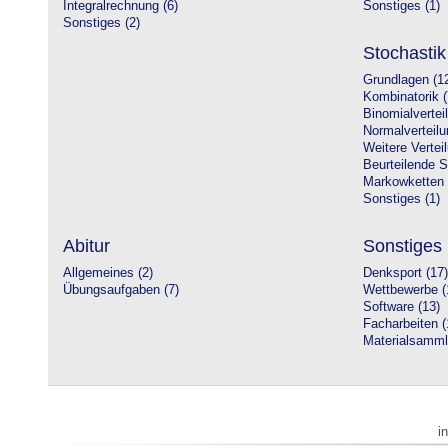
Integralrechnung (6)
Sonstiges (1)
Sonstiges (2)
Stochastik
Grundlagen (1
Kombinatorik (
Binomialvertei
Normalverteilu
Weitere Vertei
Beurteilende St
Markowketten 
Sonstiges (1)
Abitur
Sonstiges
Allgemeines (2)
Denksport (17)
Übungsaufgaben (7)
Wettbewerbe (
Software (13)
Facharbeiten (
Materialsamml
i