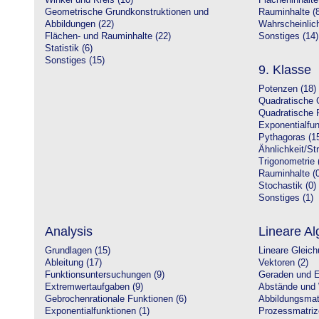
Winkel und Kreis (10)
Flächeninhalte
Geometrische Grundkonstruktionen und
Rauminhalte (8
Abbildungen (22)
Wahrscheinlich
Flächen- und Rauminhalte (22)
Sonstiges (14)
Statistik (6)
Sonstiges (15)
9. Klasse
Potenzen (18)
Quadratische 
Quadratische 
Exponentialfun
Pythagoras (1
Ähnlichkeit/St
Trigonometrie 
Rauminhalte (0
Stochastik (0)
Sonstiges (1)
Analysis
Lineare Al
Grundlagen (15)
Lineare Gleic
Ableitung (17)
Vektoren (2)
Funktionsuntersuchungen (9)
Geraden und E
Extremwertaufgaben (9)
Abstände und 
Gebrochenrationale Funktionen (6)
Abbildungsmatr
Exponentialfunktionen (1)
Prozessmatriz