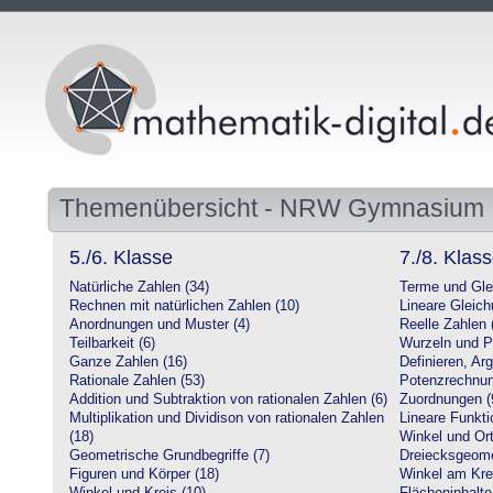
Themenübersicht - NRW Gymnasium
5./6. Klasse
7./8. Klas
Natürliche Zahlen (34)
Terme und Gle
Rechnen mit natürlichen Zahlen (10)
Lineare Gleic
Anordnungen und Muster (4)
Reelle Zahlen 
Teilbarkeit (6)
Wurzeln und P
Ganze Zahlen (16)
Definieren, Ar
Rationale Zahlen (53)
Potenzrechnun
Addition und Subtraktion von rationalen Zahlen (6)
Zuordnungen (
Multiplikation und Dividison von rationalen Zahlen
Lineare Funkti
(18)
Winkel und Ort
Geometrische Grundbegriffe (7)
Dreiecksgeome
Figuren und Körper (18)
Winkel am Krei