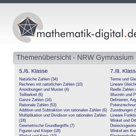
Themenübersicht - NRW Gymnasium
5./6. Klasse
7./8. Klas
Natürliche Zahlen (34)
Terme und Gle
Rechnen mit natürlichen Zahlen (10)
Lineare Gleic
Anordnungen und Muster (4)
Reelle Zahlen 
Teilbarkeit (6)
Wurzeln und P
Ganze Zahlen (16)
Definieren, Ar
Rationale Zahlen (53)
Potenzrechnun
Addition und Subtraktion von rationalen Zahlen (6)
Zuordnungen (
Multiplikation und Dividison von rationalen Zahlen
Lineare Funkti
(18)
Winkel und Ort
Geometrische Grundbegriffe (7)
Dreiecksgeome
Figuren und Körper (18)
Winkel am Krei