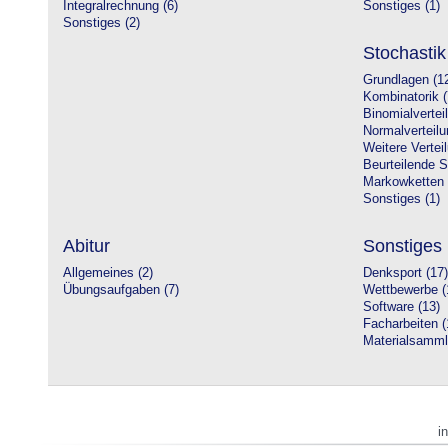
Integralrechnung (6)
Sonstiges (1)
Sonstiges (2)
Stochastik
Grundlagen (1
Kombinatorik (
Binomialvertei
Normalverteilu
Weitere Vertei
Beurteilende St
Markowketten 
Sonstiges (1)
Abitur
Sonstiges
Allgemeines (2)
Denksport (17)
Übungsaufgaben (7)
Wettbewerbe (
Software (13)
Facharbeiten (
Materialsamml
i