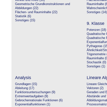
Winkel und Kreis (10)
Flächeninhalte
Geometrische Grundkonstruktionen und
Rauminhalte (8
Abbildungen (22)
Wahrscheinlich
Flächen- und Rauminhalte (22)
Sonstiges (14)
Statistik (6)
Sonstiges (15)
9. Klasse
Potenzen (18)
Quadratische 
Quadratische 
Exponentialfun
Pythagoras (1
Ähnlichkeit/St
Trigonometrie 
Rauminhalte (0
Stochastik (0)
Sonstiges (1)
Analysis
Lineare Al
Grundlagen (15)
Lineare Gleic
Ableitung (17)
Vektoren (2)
Funktionsuntersuchungen (9)
Geraden und E
Extremwertaufgaben (9)
Abstände und 
Gebrochenrationale Funktionen (6)
Abbildungsmatr
Exponentialfunktionen (1)
Prozessmatriz