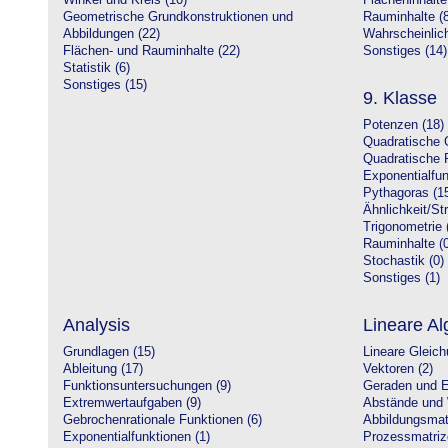
Winkel und Kreis (10)
Flächeninhalte
Geometrische Grundkonstruktionen und
Rauminhalte (8
Abbildungen (22)
Wahrscheinlich
Flächen- und Rauminhalte (22)
Sonstiges (14)
Statistik (6)
Sonstiges (15)
9. Klasse
Potenzen (18)
Quadratische 
Quadratische 
Exponentialfun
Pythagoras (1
Ähnlichkeit/St
Trigonometrie 
Rauminhalte (0
Stochastik (0)
Sonstiges (1)
Analysis
Lineare Al
Grundlagen (15)
Lineare Gleic
Ableitung (17)
Vektoren (2)
Funktionsuntersuchungen (9)
Geraden und E
Extremwertaufgaben (9)
Abstände und 
Gebrochenrationale Funktionen (6)
Abbildungsmatr
Exponentialfunktionen (1)
Prozessmatriz