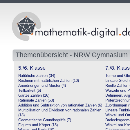
Themenübersicht - NRW Gymnasium
5./6. Klasse
7./8. Klas
Natürliche Zahlen (34)
Terme und Gle
Rechnen mit natürlichen Zahlen (10)
Lineare Gleic
Anordnungen und Muster (4)
Reelle Zahlen 
Teilbarkeit (6)
Wurzeln und P
Ganze Zahlen (16)
Definieren, Ar
Rationale Zahlen (53)
Potenzrechnun
Addition und Subtraktion von rationalen Zahlen (6)
Zuordnungen (
Multiplikation und Dividison von rationalen Zahlen
Lineare Funkti
(18)
Winkel und Ort
Geometrische Grundbegriffe (7)
Dreiecksgeome
Figuren und Körper (18)
Winkel am Krei