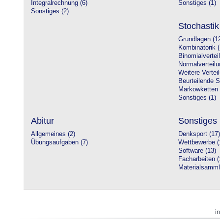
Integralrechnung (6)
Sonstiges (1)
Sonstiges (2)
Stochastik
Grundlagen (1
Kombinatorik (
Binomialvertei
Normalverteilu
Weitere Vertei
Beurteilende St
Markowketten 
Sonstiges (1)
Abitur
Sonstiges
Allgemeines (2)
Denksport (17)
Übungsaufgaben (7)
Wettbewerbe (
Software (13)
Facharbeiten (
Materialsamml
i