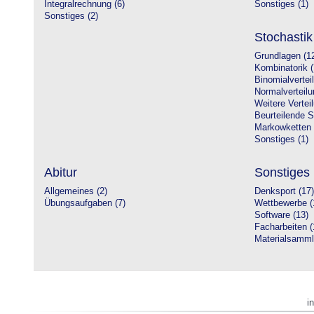
Integralrechnung (6)
Sonstiges (1)
Sonstiges (2)
Stochastik
Grundlagen (1
Kombinatorik (
Binomialvertei
Normalverteilu
Weitere Vertei
Beurteilende St
Markowketten 
Sonstiges (1)
Abitur
Sonstiges
Allgemeines (2)
Denksport (17)
Übungsaufgaben (7)
Wettbewerbe (
Software (13)
Facharbeiten (
Materialsamml
i