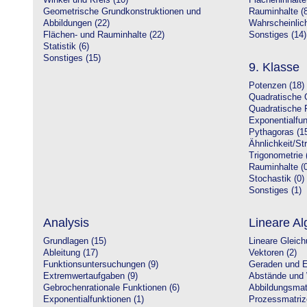
Winkel und Kreis (10)
Flächeninhalte
Geometrische Grundkonstruktionen und
Rauminhalte (8
Abbildungen (22)
Wahrscheinlich
Flächen- und Rauminhalte (22)
Sonstiges (14)
Statistik (6)
Sonstiges (15)
9. Klasse
Potenzen (18)
Quadratische 
Quadratische 
Exponentialfun
Pythagoras (1
Ähnlichkeit/St
Trigonometrie 
Rauminhalte (0
Stochastik (0)
Sonstiges (1)
Analysis
Lineare Al
Grundlagen (15)
Lineare Gleic
Ableitung (17)
Vektoren (2)
Funktionsuntersuchungen (9)
Geraden und E
Extremwertaufgaben (9)
Abstände und 
Gebrochenrationale Funktionen (6)
Abbildungsmatr
Exponentialfunktionen (1)
Prozessmatriz