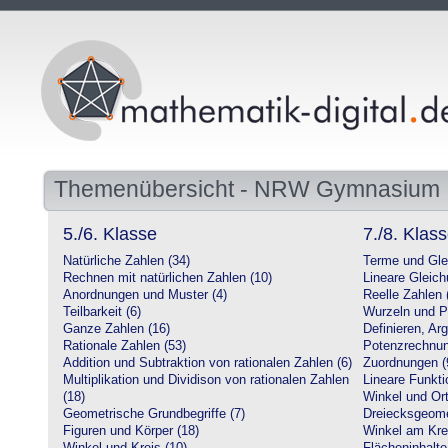
Themenübersicht - NRW Gymnasium
5./6. Klasse
7./8. Klas
Natürliche Zahlen (34)
Terme und Gle
Rechnen mit natürlichen Zahlen (10)
Lineare Gleic
Anordnungen und Muster (4)
Reelle Zahlen 
Teilbarkeit (6)
Wurzeln und P
Ganze Zahlen (16)
Definieren, Ar
Rationale Zahlen (53)
Potenzrechnun
Addition und Subtraktion von rationalen Zahlen (6)
Zuordnungen (
Multiplikation und Dividison von rationalen Zahlen
Lineare Funkti
(18)
Winkel und Ort
Geometrische Grundbegriffe (7)
Dreiecksgeome
Figuren und Körper (18)
Winkel am Krei