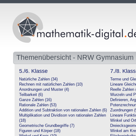
Themenübersicht - NRW Gymnasium
5./6. Klasse
7./8. Klas
Natürliche Zahlen (34)
Terme und Gle
Rechnen mit natürlichen Zahlen (10)
Lineare Gleic
Anordnungen und Muster (4)
Reelle Zahlen 
Teilbarkeit (6)
Wurzeln und P
Ganze Zahlen (16)
Definieren, Ar
Rationale Zahlen (53)
Potenzrechnun
Addition und Subtraktion von rationalen Zahlen (6)
Zuordnungen (
Multiplikation und Dividison von rationalen Zahlen
Lineare Funkti
(18)
Winkel und Ort
Geometrische Grundbegriffe (7)
Dreiecksgeome
Figuren und Körper (18)
Winkel am Krei