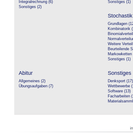
Integralrechnung (6)
Sonstiges (1)
Sonstiges (2)
Stochastik
Grundlagen (1
Kombinatorik (
Binomialvertei
Normalverteilu
Weitere Vertei
Beurteilende St
Markowketten 
Sonstiges (1)
Abitur
Sonstiges
Allgemeines (2)
Denksport (17)
Übungsaufgaben (7)
Wettbewerbe (
Software (13)
Facharbeiten (
Materialsamml
i