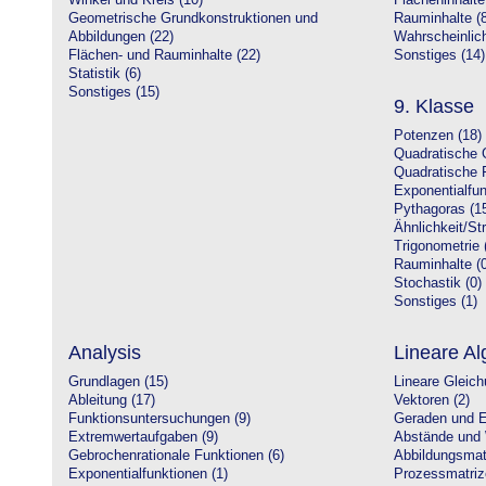
Winkel und Kreis (10)
Flächeninhalte
Geometrische Grundkonstruktionen und
Rauminhalte (8
Abbildungen (22)
Wahrscheinlich
Flächen- und Rauminhalte (22)
Sonstiges (14)
Statistik (6)
Sonstiges (15)
9. Klasse
Potenzen (18)
Quadratische 
Quadratische 
Exponentialfun
Pythagoras (1
Ähnlichkeit/St
Trigonometrie 
Rauminhalte (0
Stochastik (0)
Sonstiges (1)
Analysis
Lineare Al
Grundlagen (15)
Lineare Gleic
Ableitung (17)
Vektoren (2)
Funktionsuntersuchungen (9)
Geraden und E
Extremwertaufgaben (9)
Abstände und 
Gebrochenrationale Funktionen (6)
Abbildungsmatr
Exponentialfunktionen (1)
Prozessmatriz