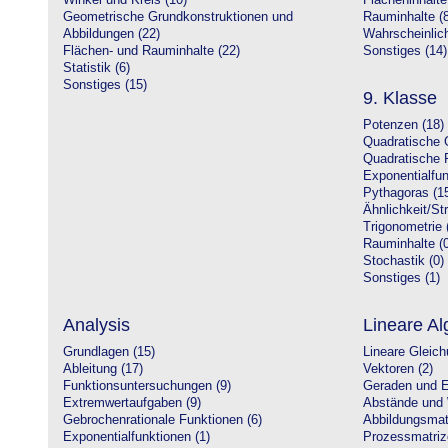
Winkel und Kreis (10)
Flächeninhalte
Geometrische Grundkonstruktionen und
Rauminhalte (8
Abbildungen (22)
Wahrscheinlich
Flächen- und Rauminhalte (22)
Sonstiges (14)
Statistik (6)
Sonstiges (15)
9. Klasse
Potenzen (18)
Quadratische 
Quadratische 
Exponentialfun
Pythagoras (1
Ähnlichkeit/St
Trigonometrie 
Rauminhalte (0
Stochastik (0)
Sonstiges (1)
Analysis
Lineare Al
Grundlagen (15)
Lineare Gleic
Ableitung (17)
Vektoren (2)
Funktionsuntersuchungen (9)
Geraden und E
Extremwertaufgaben (9)
Abstände und 
Gebrochenrationale Funktionen (6)
Abbildungsmatr
Exponentialfunktionen (1)
Prozessmatriz