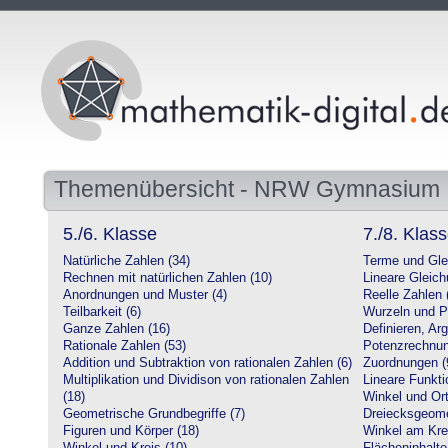
Themenübersicht - NRW Gymnasium
5./6. Klasse
7./8. Klas
Natürliche Zahlen (34)
Terme und Gle
Rechnen mit natürlichen Zahlen (10)
Lineare Gleic
Anordnungen und Muster (4)
Reelle Zahlen 
Teilbarkeit (6)
Wurzeln und P
Ganze Zahlen (16)
Definieren, Ar
Rationale Zahlen (53)
Potenzrechnun
Addition und Subtraktion von rationalen Zahlen (6)
Zuordnungen (
Multiplikation und Dividison von rationalen Zahlen
Lineare Funkti
(18)
Winkel und Ort
Geometrische Grundbegriffe (7)
Dreiecksgeome
Figuren und Körper (18)
Winkel am Krei