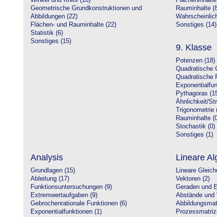
Winkel und Kreis (10)
Flächeninhalte
Geometrische Grundkonstruktionen und
Rauminhalte (8
Abbildungen (22)
Wahrscheinlich
Flächen- und Rauminhalte (22)
Sonstiges (14)
Statistik (6)
Sonstiges (15)
9. Klasse
Potenzen (18)
Quadratische 
Quadratische 
Exponentialfun
Pythagoras (1
Ähnlichkeit/St
Trigonometrie 
Rauminhalte (0
Stochastik (0)
Sonstiges (1)
Analysis
Lineare Al
Grundlagen (15)
Lineare Gleic
Ableitung (17)
Vektoren (2)
Funktionsuntersuchungen (9)
Geraden und E
Extremwertaufgaben (9)
Abstände und 
Gebrochenrationale Funktionen (6)
Abbildungsmatr
Exponentialfunktionen (1)
Prozessmatriz