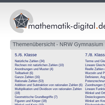
Themenübersicht - NRW Gymnasium
5./6. Klasse
7./8. Klas
Natürliche Zahlen (34)
Terme und Gle
Rechnen mit natürlichen Zahlen (10)
Lineare Gleic
Anordnungen und Muster (4)
Reelle Zahlen 
Teilbarkeit (6)
Wurzeln und P
Ganze Zahlen (16)
Definieren, Ar
Rationale Zahlen (53)
Potenzrechnun
Addition und Subtraktion von rationalen Zahlen (6)
Zuordnungen (
Multiplikation und Dividison von rationalen Zahlen
Lineare Funkti
(18)
Winkel und Ort
Geometrische Grundbegriffe (7)
Dreiecksgeome
Figuren und Körper (18)
Winkel am Krei