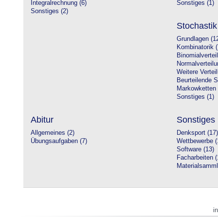
Integralrechnung (6)
Sonstiges (1)
Sonstiges (2)
Stochastik
Grundlagen (1
Kombinatorik (
Binomialvertei
Normalverteilu
Weitere Vertei
Beurteilende St
Markowketten 
Sonstiges (1)
Abitur
Sonstiges
Allgemeines (2)
Denksport (17)
Übungsaufgaben (7)
Wettbewerbe (
Software (13)
Facharbeiten (
Materialsamml
i