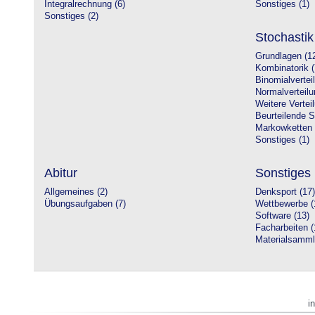
Integralrechnung (6)
Sonstiges (1)
Sonstiges (2)
Stochastik
Grundlagen (1
Kombinatorik (
Binomialvertei
Normalverteilu
Weitere Vertei
Beurteilende St
Markowketten 
Sonstiges (1)
Abitur
Sonstiges
Allgemeines (2)
Denksport (17)
Übungsaufgaben (7)
Wettbewerbe (
Software (13)
Facharbeiten (
Materialsamml
i