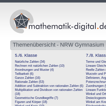
Themenübersicht - NRW Gymnasium
5./6. Klasse
7./8. Klas
Natürliche Zahlen (34)
Terme und Gle
Rechnen mit natürlichen Zahlen (10)
Lineare Gleic
Anordnungen und Muster (4)
Reelle Zahlen 
Teilbarkeit (6)
Wurzeln und P
Ganze Zahlen (16)
Definieren, Ar
Rationale Zahlen (53)
Potenzrechnun
Addition und Subtraktion von rationalen Zahlen (6)
Zuordnungen (
Multiplikation und Dividison von rationalen Zahlen
Lineare Funkti
(18)
Winkel und Ort
Geometrische Grundbegriffe (7)
Dreiecksgeome
Figuren und Körper (18)
Winkel am Krei