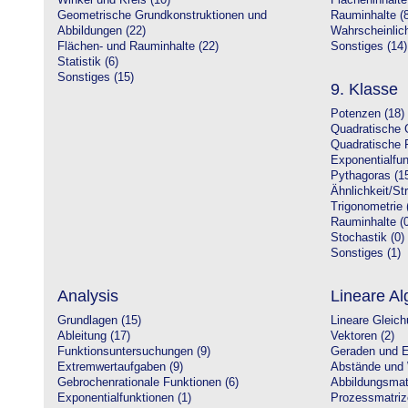
Winkel und Kreis (10)
Flächeninhalte
Geometrische Grundkonstruktionen und
Rauminhalte (8
Abbildungen (22)
Wahrscheinlich
Flächen- und Rauminhalte (22)
Sonstiges (14)
Statistik (6)
Sonstiges (15)
9. Klasse
Potenzen (18)
Quadratische 
Quadratische 
Exponentialfun
Pythagoras (1
Ähnlichkeit/St
Trigonometrie 
Rauminhalte (0
Stochastik (0)
Sonstiges (1)
Analysis
Lineare Al
Grundlagen (15)
Lineare Gleic
Ableitung (17)
Vektoren (2)
Funktionsuntersuchungen (9)
Geraden und E
Extremwertaufgaben (9)
Abstände und 
Gebrochenrationale Funktionen (6)
Abbildungsmatr
Exponentialfunktionen (1)
Prozessmatriz