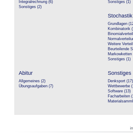
Integralrechnung (6)
Sonstiges (1)
Sonstiges (2)
Stochastik
Grundlagen (1
Kombinatorik (
Binomialvertei
Normalverteilu
Weitere Vertei
Beurteilende St
Markowketten 
Sonstiges (1)
Abitur
Sonstiges
Allgemeines (2)
Denksport (17)
Übungsaufgaben (7)
Wettbewerbe (
Software (13)
Facharbeiten (
Materialsamml
i