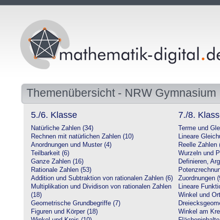
Themenübersicht - NRW Gymnasium
5./6. Klasse
7./8. Klas
Natürliche Zahlen (34)
Terme und Gle
Rechnen mit natürlichen Zahlen (10)
Lineare Gleic
Anordnungen und Muster (4)
Reelle Zahlen 
Teilbarkeit (6)
Wurzeln und P
Ganze Zahlen (16)
Definieren, Ar
Rationale Zahlen (53)
Potenzrechnun
Addition und Subtraktion von rationalen Zahlen (6)
Zuordnungen (
Multiplikation und Dividison von rationalen Zahlen
Lineare Funkti
(18)
Winkel und Ort
Geometrische Grundbegriffe (7)
Dreiecksgeome
Figuren und Körper (18)
Winkel am Krei