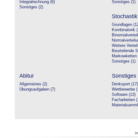
Integralrechnung (6)
Sonstiges (1)
Sonstiges (2)
Stochastik
Grundlagen (1
Kombinatorik (
Binomialvertei
Normalverteilu
Weitere Vertei
Beurteilende St
Markowketten 
Sonstiges (1)
Abitur
Sonstiges
Allgemeines (2)
Denksport (17)
Übungsaufgaben (7)
Wettbewerbe (
Software (13)
Facharbeiten (
Materialsamml
i