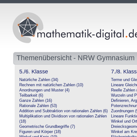
Themenübersicht - NRW Gymnasium
5./6. Klasse
7./8. Klas
Natürliche Zahlen (34)
Terme und Gle
Rechnen mit natürlichen Zahlen (10)
Lineare Gleic
Anordnungen und Muster (4)
Reelle Zahlen 
Teilbarkeit (6)
Wurzeln und P
Ganze Zahlen (16)
Definieren, Ar
Rationale Zahlen (53)
Potenzrechnun
Addition und Subtraktion von rationalen Zahlen (6)
Zuordnungen (
Multiplikation und Dividison von rationalen Zahlen
Lineare Funkti
(18)
Winkel und Ort
Geometrische Grundbegriffe (7)
Dreiecksgeome
Figuren und Körper (18)
Winkel am Krei