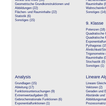
Winkel und Kreis (10)
Flächeninhalte
Geometrische Grundkonstruktionen und
Rauminhalte (8
Abbildungen (22)
Wahrscheinlich
Flächen- und Rauminhalte (22)
Sonstiges (14)
Statistik (6)
Sonstiges (15)
9. Klasse
Potenzen (18)
Quadratische 
Quadratische 
Exponentialfun
Pythagoras (1
Ähnlichkeit/St
Trigonometrie 
Rauminhalte (0
Stochastik (0)
Sonstiges (1)
Analysis
Lineare Al
Grundlagen (15)
Lineare Gleic
Ableitung (17)
Vektoren (2)
Funktionsuntersuchungen (9)
Geraden und E
Extremwertaufgaben (9)
Abstände und 
Gebrochenrationale Funktionen (6)
Abbildungsmatr
Exponentialfunktionen (1)
Prozessmatriz