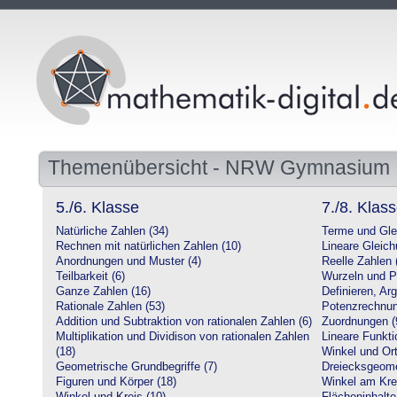
Themenübersicht - NRW Gymnasium
5./6. Klasse
7./8. Klas
Natürliche Zahlen (34)
Terme und Gle
Rechnen mit natürlichen Zahlen (10)
Lineare Gleic
Anordnungen und Muster (4)
Reelle Zahlen 
Teilbarkeit (6)
Wurzeln und P
Ganze Zahlen (16)
Definieren, Ar
Rationale Zahlen (53)
Potenzrechnun
Addition und Subtraktion von rationalen Zahlen (6)
Zuordnungen (
Multiplikation und Dividison von rationalen Zahlen
Lineare Funkti
(18)
Winkel und Ort
Geometrische Grundbegriffe (7)
Dreiecksgeome
Figuren und Körper (18)
Winkel am Krei