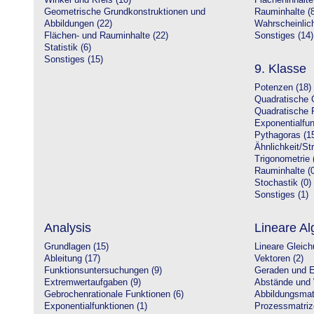
Winkel und Kreis (10)
Flächeninhalte
Geometrische Grundkonstruktionen und
Rauminhalte (8
Abbildungen (22)
Wahrscheinlich
Flächen- und Rauminhalte (22)
Sonstiges (14)
Statistik (6)
Sonstiges (15)
9. Klasse
Potenzen (18)
Quadratische 
Quadratische 
Exponentialfun
Pythagoras (1
Ähnlichkeit/St
Trigonometrie 
Rauminhalte (0
Stochastik (0)
Sonstiges (1)
Analysis
Lineare Al
Grundlagen (15)
Lineare Gleic
Ableitung (17)
Vektoren (2)
Funktionsuntersuchungen (9)
Geraden und E
Extremwertaufgaben (9)
Abstände und 
Gebrochenrationale Funktionen (6)
Abbildungsmatr
Exponentialfunktionen (1)
Prozessmatriz