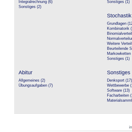
Integralrechnung (6)
Sonstiges (1)
Sonstiges (2)
Stochastik
Grundlagen (1
Kombinatorik (
Binomialvertei
Normalverteilu
Weitere Vertei
Beurteilende St
Markowketten 
Sonstiges (1)
Abitur
Sonstiges
Allgemeines (2)
Denksport (17)
Übungsaufgaben (7)
Wettbewerbe (
Software (13)
Facharbeiten (
Materialsamml
i