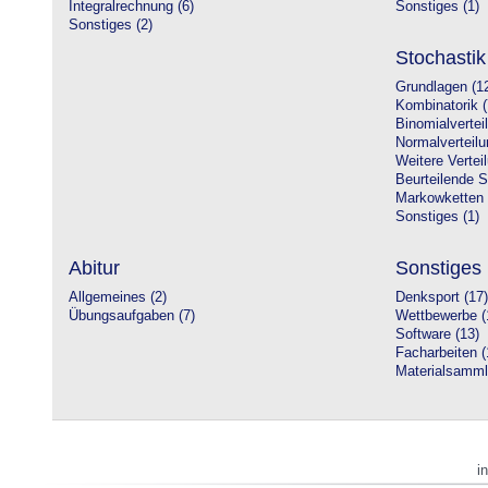
Integralrechnung (6)
Sonstiges (1)
Sonstiges (2)
Stochastik
Grundlagen (1
Kombinatorik (
Binomialvertei
Normalverteilu
Weitere Vertei
Beurteilende St
Markowketten 
Sonstiges (1)
Abitur
Sonstiges
Allgemeines (2)
Denksport (17)
Übungsaufgaben (7)
Wettbewerbe (
Software (13)
Facharbeiten (
Materialsamml
i