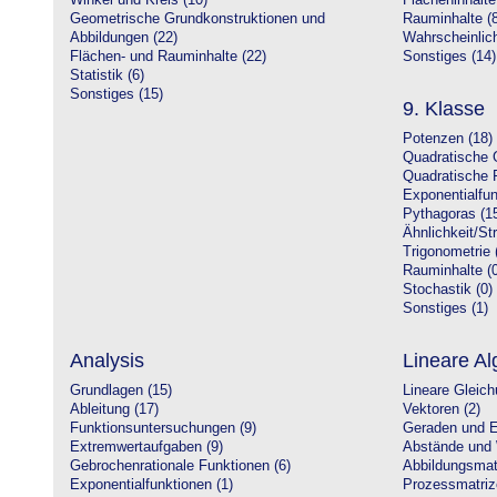
Winkel und Kreis (10)
Flächeninhalte
Geometrische Grundkonstruktionen und
Rauminhalte (8
Abbildungen (22)
Wahrscheinlich
Flächen- und Rauminhalte (22)
Sonstiges (14)
Statistik (6)
Sonstiges (15)
9. Klasse
Potenzen (18)
Quadratische 
Quadratische 
Exponentialfun
Pythagoras (1
Ähnlichkeit/St
Trigonometrie 
Rauminhalte (0
Stochastik (0)
Sonstiges (1)
Analysis
Lineare Al
Grundlagen (15)
Lineare Gleic
Ableitung (17)
Vektoren (2)
Funktionsuntersuchungen (9)
Geraden und E
Extremwertaufgaben (9)
Abstände und 
Gebrochenrationale Funktionen (6)
Abbildungsmatr
Exponentialfunktionen (1)
Prozessmatriz