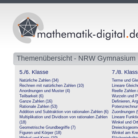
Themenübersicht - NRW Gymnasium
5./6. Klasse
7./8. Klas
Natürliche Zahlen (34)
Terme und Gle
Rechnen mit natürlichen Zahlen (10)
Lineare Gleic
Anordnungen und Muster (4)
Reelle Zahlen 
Teilbarkeit (6)
Wurzeln und P
Ganze Zahlen (16)
Definieren, Ar
Rationale Zahlen (53)
Potenzrechnun
Addition und Subtraktion von rationalen Zahlen (6)
Zuordnungen (
Multiplikation und Dividison von rationalen Zahlen
Lineare Funkti
(18)
Winkel und Ort
Geometrische Grundbegriffe (7)
Dreiecksgeome
Figuren und Körper (18)
Winkel am Krei