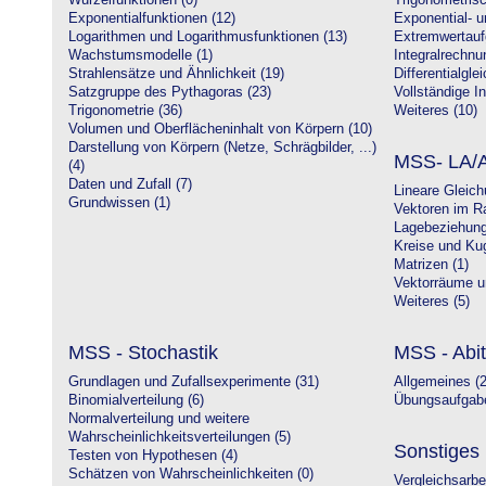
Wurzelfunktionen (0)
Trigonometrisc
Exponentialfunktionen (12)
Exponential- u
Logarithmen und Logarithmusfunktionen (13)
Extremwertauf
Wachstumsmodelle (1)
Integralrechnu
Strahlensätze und Ähnlichkeit (19)
Differentialgle
Satzgruppe des Pythagoras (23)
Vollständige In
Trigonometrie (36)
Weiteres (10)
Volumen und Oberflächeninhalt von Körpern (10)
Darstellung von Körpern (Netze, Schrägbilder, ...)
MSS- LA/A
(4)
Daten und Zufall (7)
Lineare Gleic
Grundwissen (1)
Vektoren im R
Lagebeziehung
Kreise und Kug
Matrizen (1)
Vektorräume un
Weiteres (5)
MSS - Stochastik
MSS - Abit
Grundlagen und Zufallsexperimente (31)
Allgemeines (2
Binomialverteilung (6)
Übungsaufgabe
Normalverteilung und weitere
Wahrscheinlichkeitsverteilungen (5)
Sonstiges
Testen von Hypothesen (4)
Schätzen von Wahrscheinlichkeiten (0)
Vergleichsarbe