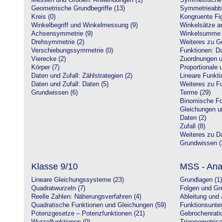
Messen und Größen: Anwendungen (1)
Symmetrische 
Geometrische Grundbegriffe (13)
Symmetrieabbi
Kreis (0)
Kongruente Fig
Winkelbegriff und Winkelmessung (9)
Winkelsätze a
Achsensymmetrie (9)
Winkelsumme i
Drehsymmetrie (2)
Weiteres zu G
Verschiebungssymmetrie (0)
Funktionen: Da
Vierecke (2)
Zuordnungen u
Körper (7)
Proportionale 
Daten und Zufall: Zählstrategien (2)
Lineare Funkti
Daten und Zufall: Daten (5)
Weiteres zu Fu
Grundwissen (6)
Terme (29)
Binomische Fo
Gleichungen u
Daten (2)
Zufall (8)
Weiteres zu Da
Grundwissen (
Klasse 9/10
MSS - Ana
Lineare Gleichungssysteme (23)
Grundlagen (1)
Quadratwurzeln (7)
Folgen und Gr
Reelle Zahlen: Näherungsverfahren (4)
Ableitung und 
Quadratische Funktionen und Gleichungen (59)
Funktionsunte
Potenzgesetze – Potenzfunktionen (21)
Gebrochenratio