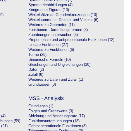
 (1)
Symmetrische Figuren (1)
Symmetrieabbildungen (4)
Kongruente Figuren (10)
9)
Winkelsätze an Geradenkreuzungen (10)
Winkelsumme im Dreieck und Vieleck (6)
Weiteres zu Geometrie (11)
Funktionen: Darstellungsformen (3)
Zuordnungen untersuchen (5)
Proportionale und antiproportionale Funktionen (12)
)
Lineare Funktionen (27)
Weiteres zu Funktionen (6)
Terme (29)
Binomische Formeln (10)
Gleichungen und Ungleichungen (30)
Daten (2)
Zufall (8)
Weiteres zu Daten und Zufall (1)
Grundwissen (3)
MSS - Analysis
Grundlagen (1)
Folgen und Grenzwerte (3)
 (4)
Ableitung und Änderungsrate (17)
chungen (59)
Funktionsuntersuchungen (18)
 (21)
Gebrochenrationale Funktionen (8)