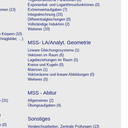
Trigonometrische Funktionen (0)
Exponential- und Logarithmusfunktionen (0)
onen (13)
Extremwertaufgaben (7)
Integralrechnung (15)
Differentialgleichungen (0)
Vollständige Induktion (2)
Weiteres (10)
 Körpern (10)
rägbilder, ...)
MSS- LA/Analyt. Geometrie
Lineare Gleichungssysteme (1)
Vektoren im Raum (6)
Lagebeziehungen im Raum (5)
Kreise und Kugeln (0)
Matrizen (1)
Vektorräume und lineare Abbildungen (0)
Weiteres (5)
MSS - Abitur
 (31)
Allgemeines (2)
Übungsaufgaben (4)
)
Sonstiges
 (0)
Vergleichsarbeiten, Zentrale Prüfungen (13)