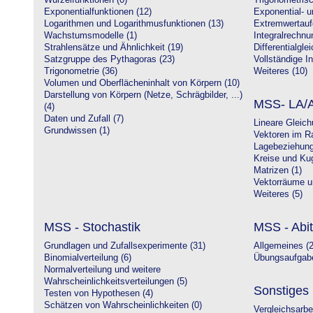
Wurzelfunktionen (0)
Trigonometrisc
Exponentialfunktionen (12)
Exponential- u
Logarithmen und Logarithmusfunktionen (13)
Extremwertauf
Wachstumsmodelle (1)
Integralrechnu
Strahlensätze und Ähnlichkeit (19)
Differentialgle
Satzgruppe des Pythagoras (23)
Vollständige In
Trigonometrie (36)
Weiteres (10)
Volumen und Oberflächeninhalt von Körpern (10)
Darstellung von Körpern (Netze, Schrägbilder, ...)
MSS- LA/A
(4)
Daten und Zufall (7)
Lineare Gleic
Grundwissen (1)
Vektoren im R
Lagebeziehung
Kreise und Kug
Matrizen (1)
Vektorräume un
Weiteres (5)
MSS - Stochastik
MSS - Abit
Grundlagen und Zufallsexperimente (31)
Allgemeines (2
Binomialverteilung (6)
Übungsaufgabe
Normalverteilung und weitere
Wahrscheinlichkeitsverteilungen (5)
Sonstiges
Testen von Hypothesen (4)
Schätzen von Wahrscheinlichkeiten (0)
Vergleichsarbe