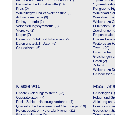
Messen und Größen: Anwendungen (1)
Symmetrische 
Geometrische Grundbegriffe (13)
Symmetrieabbi
Kreis (0)
Kongruente Fig
Winkelbegriff und Winkelmessung (9)
Winkelsätze a
Achsensymmetrie (9)
Winkelsumme i
Drehsymmetrie (2)
Weiteres zu G
Verschiebungssymmetrie (0)
Funktionen: Da
Vierecke (2)
Zuordnungen u
Körper (7)
Proportionale 
Daten und Zufall: Zählstrategien (2)
Lineare Funkti
Daten und Zufall: Daten (5)
Weiteres zu Fu
Grundwissen (6)
Terme (29)
Binomische Fo
Gleichungen u
Daten (2)
Zufall (8)
Weiteres zu Da
Grundwissen (
Klasse 9/10
MSS - Ana
Lineare Gleichungssysteme (23)
Grundlagen (1)
Quadratwurzeln (7)
Folgen und Gr
Reelle Zahlen: Näherungsverfahren (4)
Ableitung und 
Quadratische Funktionen und Gleichungen (59)
Funktionsunte
Potenzgesetze – Potenzfunktionen (21)
Gebrochenratio