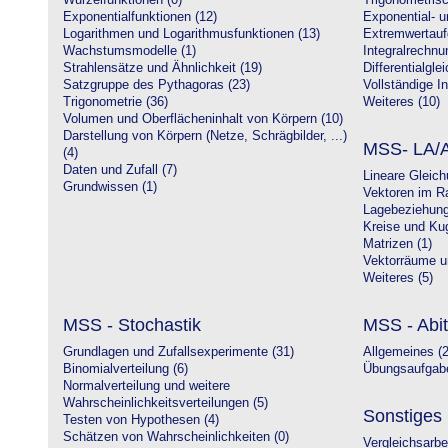
Wurzelfunktionen (0)
Trigonometrisc
Exponentialfunktionen (12)
Exponential- u
Logarithmen und Logarithmusfunktionen (13)
Extremwertauf
Wachstumsmodelle (1)
Integralrechnu
Strahlensätze und Ähnlichkeit (19)
Differentialgle
Satzgruppe des Pythagoras (23)
Vollständige In
Trigonometrie (36)
Weiteres (10)
Volumen und Oberflächeninhalt von Körpern (10)
Darstellung von Körpern (Netze, Schrägbilder, ...)
MSS- LA/A
(4)
Daten und Zufall (7)
Lineare Gleic
Grundwissen (1)
Vektoren im R
Lagebeziehung
Kreise und Kug
Matrizen (1)
Vektorräume un
Weiteres (5)
MSS - Stochastik
MSS - Abit
Grundlagen und Zufallsexperimente (31)
Allgemeines (2
Binomialverteilung (6)
Übungsaufgabe
Normalverteilung und weitere
Wahrscheinlichkeitsverteilungen (5)
Sonstiges
Testen von Hypothesen (4)
Schätzen von Wahrscheinlichkeiten (0)
Vergleichsarbe