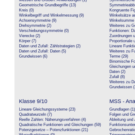
Messen und Größen: Anwendungen (1)
Symmetrische 
Geometrische Grundbegriffe (13)
Symmetrieabbi
Kreis (0)
Kongruente Fig
Winkelbegriff und Winkelmessung (9)
Winkelsätze a
Achsensymmetrie (9)
Winkelsumme i
Drehsymmetrie (2)
Weiteres zu G
Verschiebungssymmetrie (0)
Funktionen: Da
Vierecke (2)
Zuordnungen u
Körper (7)
Proportionale 
Daten und Zufall: Zählstrategien (2)
Lineare Funkti
Daten und Zufall: Daten (5)
Weiteres zu Fu
Grundwissen (6)
Terme (29)
Binomische Fo
Gleichungen u
Daten (2)
Zufall (8)
Weiteres zu Da
Grundwissen (
Klasse 9/10
MSS - Ana
Lineare Gleichungssysteme (23)
Grundlagen (1)
Quadratwurzeln (7)
Folgen und Gr
Reelle Zahlen: Näherungsverfahren (4)
Ableitung und 
Quadratische Funktionen und Gleichungen (59)
Funktionsunte
Potenzgesetze – Potenzfunktionen (21)
Gebrochenratio