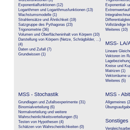
Wurzelfunktionen (0)
Trigonometrisc
Exponentialfunktionen (12)
Exponential- u
Logarithmen und Logarithmusfunktionen (13)
Extremwertauf
Wachstumsmodelle (1)
Integralrechnu
Strahlensätze und Ähnlichkeit (19)
Differentialgle
Satzgruppe des Pythagoras (23)
Vollständige In
Trigonometrie (36)
Weiteres (10)
Volumen und Oberflächeninhalt von Körpern (10)
Darstellung von Körpern (Netze, Schrägbilder, ...)
MSS- LA/A
(4)
Daten und Zufall (7)
Lineare Gleic
Grundwissen (1)
Vektoren im R
Lagebeziehung
Kreise und Kug
Matrizen (1)
Vektorräume un
Weiteres (5)
MSS - Stochastik
MSS - Abit
Grundlagen und Zufallsexperimente (31)
Allgemeines (2
Binomialverteilung (6)
Übungsaufgabe
Normalverteilung und weitere
Wahrscheinlichkeitsverteilungen (5)
Sonstiges
Testen von Hypothesen (4)
Schätzen von Wahrscheinlichkeiten (0)
Vergleichsarbe