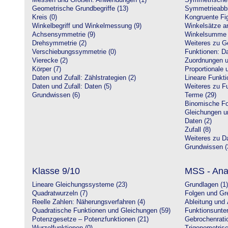
Messen und Größen: Anwendungen (1)
Symmetrische 
Geometrische Grundbegriffe (13)
Symmetrieabbi
Kreis (0)
Kongruente Fig
Winkelbegriff und Winkelmessung (9)
Winkelsätze a
Achsensymmetrie (9)
Winkelsumme i
Drehsymmetrie (2)
Weiteres zu G
Verschiebungssymmetrie (0)
Funktionen: Da
Vierecke (2)
Zuordnungen u
Körper (7)
Proportionale 
Daten und Zufall: Zählstrategien (2)
Lineare Funkti
Daten und Zufall: Daten (5)
Weiteres zu Fu
Grundwissen (6)
Terme (29)
Binomische Fo
Gleichungen u
Daten (2)
Zufall (8)
Weiteres zu Da
Grundwissen (
Klasse 9/10
MSS - Ana
Lineare Gleichungssysteme (23)
Grundlagen (1)
Quadratwurzeln (7)
Folgen und Gr
Reelle Zahlen: Näherungsverfahren (4)
Ableitung und 
Quadratische Funktionen und Gleichungen (59)
Funktionsunte
Potenzgesetze – Potenzfunktionen (21)
Gebrochenratio