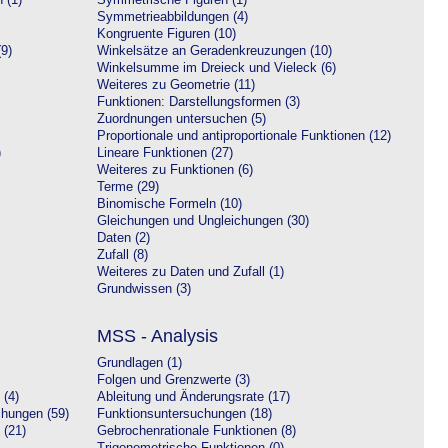
 (1)
Symmetrische Figuren (1)
Symmetrieabbildungen (4)
Kongruente Figuren (10)
9)
Winkelsätze an Geradenkreuzungen (10)
Winkelsumme im Dreieck und Vieleck (6)
Weiteres zu Geometrie (11)
Funktionen: Darstellungsformen (3)
Zuordnungen untersuchen (5)
Proportionale und antiproportionale Funktionen (12)
)
Lineare Funktionen (27)
Weiteres zu Funktionen (6)
Terme (29)
Binomische Formeln (10)
Gleichungen und Ungleichungen (30)
Daten (2)
Zufall (8)
Weiteres zu Daten und Zufall (1)
Grundwissen (3)
MSS - Analysis
Grundlagen (1)
Folgen und Grenzwerte (3)
 (4)
Ableitung und Änderungsrate (17)
chungen (59)
Funktionsuntersuchungen (18)
 (21)
Gebrochenrationale Funktionen (8)