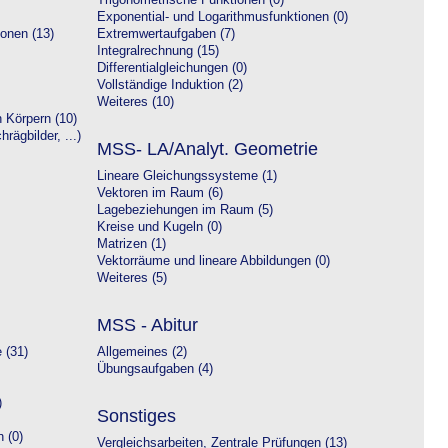
Trigonometrische Funktionen (0)
Exponential- und Logarithmusfunktionen (0)
onen (13)
Extremwertaufgaben (7)
Integralrechnung (15)
Differentialgleichungen (0)
Vollständige Induktion (2)
Weiteres (10)
 Körpern (10)
rägbilder, ...)
MSS- LA/Analyt. Geometrie
Lineare Gleichungssysteme (1)
Vektoren im Raum (6)
Lagebeziehungen im Raum (5)
Kreise und Kugeln (0)
Matrizen (1)
Vektorräume und lineare Abbildungen (0)
Weiteres (5)
MSS - Abitur
 (31)
Allgemeines (2)
Übungsaufgaben (4)
)
Sonstiges
 (0)
Vergleichsarbeiten, Zentrale Prüfungen (13)