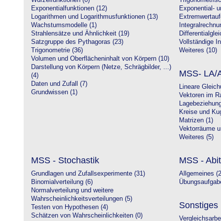
Wurzelfunktionen (0)
Trigonometrisc
Exponentialfunktionen (12)
Exponential- u
Logarithmen und Logarithmusfunktionen (13)
Extremwertauf
Wachstumsmodelle (1)
Integralrechnu
Strahlensätze und Ähnlichkeit (19)
Differentialgle
Satzgruppe des Pythagoras (23)
Vollständige In
Trigonometrie (36)
Weiteres (10)
Volumen und Oberflächeninhalt von Körpern (10)
Darstellung von Körpern (Netze, Schrägbilder, ...)
MSS- LA/A
(4)
Daten und Zufall (7)
Lineare Gleic
Grundwissen (1)
Vektoren im R
Lagebeziehung
Kreise und Kug
Matrizen (1)
Vektorräume un
Weiteres (5)
MSS - Stochastik
MSS - Abit
Grundlagen und Zufallsexperimente (31)
Allgemeines (2
Binomialverteilung (6)
Übungsaufgabe
Normalverteilung und weitere
Wahrscheinlichkeitsverteilungen (5)
Sonstiges
Testen von Hypothesen (4)
Schätzen von Wahrscheinlichkeiten (0)
Vergleichsarbe