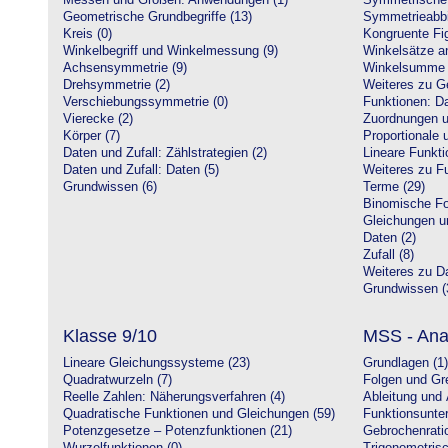
Messen und Größen: Anwendungen (1)
Symmetrische 
Geometrische Grundbegriffe (13)
Symmetrieabbi
Kreis (0)
Kongruente Fig
Winkelbegriff und Winkelmessung (9)
Winkelsätze a
Achsensymmetrie (9)
Winkelsumme i
Drehsymmetrie (2)
Weiteres zu G
Verschiebungssymmetrie (0)
Funktionen: Da
Vierecke (2)
Zuordnungen u
Körper (7)
Proportionale 
Daten und Zufall: Zählstrategien (2)
Lineare Funkti
Daten und Zufall: Daten (5)
Weiteres zu Fu
Grundwissen (6)
Terme (29)
Binomische Fo
Gleichungen u
Daten (2)
Zufall (8)
Weiteres zu Da
Grundwissen (
Klasse 9/10
MSS - Ana
Lineare Gleichungssysteme (23)
Grundlagen (1)
Quadratwurzeln (7)
Folgen und Gr
Reelle Zahlen: Näherungsverfahren (4)
Ableitung und 
Quadratische Funktionen und Gleichungen (59)
Funktionsunte
Potenzgesetze – Potenzfunktionen (21)
Gebrochenratio