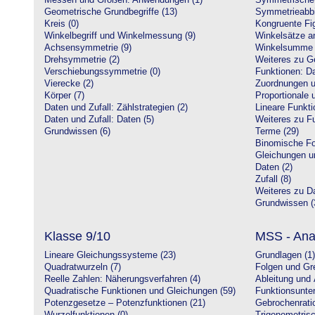
Messen und Größen: Anwendungen (1)
Symmetrische 
Geometrische Grundbegriffe (13)
Symmetrieabbi
Kreis (0)
Kongruente Fig
Winkelbegriff und Winkelmessung (9)
Winkelsätze a
Achsensymmetrie (9)
Winkelsumme i
Drehsymmetrie (2)
Weiteres zu G
Verschiebungssymmetrie (0)
Funktionen: Da
Vierecke (2)
Zuordnungen u
Körper (7)
Proportionale 
Daten und Zufall: Zählstrategien (2)
Lineare Funkti
Daten und Zufall: Daten (5)
Weiteres zu Fu
Grundwissen (6)
Terme (29)
Binomische Fo
Gleichungen u
Daten (2)
Zufall (8)
Weiteres zu Da
Grundwissen (
Klasse 9/10
MSS - Ana
Lineare Gleichungssysteme (23)
Grundlagen (1)
Quadratwurzeln (7)
Folgen und Gr
Reelle Zahlen: Näherungsverfahren (4)
Ableitung und 
Quadratische Funktionen und Gleichungen (59)
Funktionsunte
Potenzgesetze – Potenzfunktionen (21)
Gebrochenratio