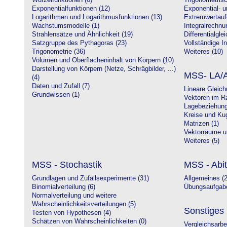
Wurzelfunktionen (0)
Trigonometrisc
Exponentialfunktionen (12)
Exponential- u
Logarithmen und Logarithmusfunktionen (13)
Extremwertauf
Wachstumsmodelle (1)
Integralrechnu
Strahlensätze und Ähnlichkeit (19)
Differentialgle
Satzgruppe des Pythagoras (23)
Vollständige In
Trigonometrie (36)
Weiteres (10)
Volumen und Oberflächeninhalt von Körpern (10)
Darstellung von Körpern (Netze, Schrägbilder, ...)
MSS- LA/A
(4)
Daten und Zufall (7)
Lineare Gleic
Grundwissen (1)
Vektoren im R
Lagebeziehung
Kreise und Kug
Matrizen (1)
Vektorräume un
Weiteres (5)
MSS - Stochastik
MSS - Abit
Grundlagen und Zufallsexperimente (31)
Allgemeines (2
Binomialverteilung (6)
Übungsaufgabe
Normalverteilung und weitere
Wahrscheinlichkeitsverteilungen (5)
Sonstiges
Testen von Hypothesen (4)
Schätzen von Wahrscheinlichkeiten (0)
Vergleichsarbe