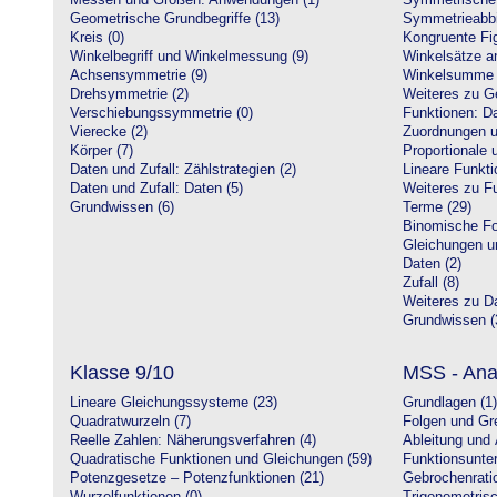
Messen und Größen: Anwendungen (1)
Symmetrische 
Geometrische Grundbegriffe (13)
Symmetrieabbi
Kreis (0)
Kongruente Fig
Winkelbegriff und Winkelmessung (9)
Winkelsätze a
Achsensymmetrie (9)
Winkelsumme i
Drehsymmetrie (2)
Weiteres zu G
Verschiebungssymmetrie (0)
Funktionen: Da
Vierecke (2)
Zuordnungen u
Körper (7)
Proportionale 
Daten und Zufall: Zählstrategien (2)
Lineare Funkti
Daten und Zufall: Daten (5)
Weiteres zu Fu
Grundwissen (6)
Terme (29)
Binomische Fo
Gleichungen u
Daten (2)
Zufall (8)
Weiteres zu Da
Grundwissen (
Klasse 9/10
MSS - Ana
Lineare Gleichungssysteme (23)
Grundlagen (1)
Quadratwurzeln (7)
Folgen und Gr
Reelle Zahlen: Näherungsverfahren (4)
Ableitung und 
Quadratische Funktionen und Gleichungen (59)
Funktionsunte
Potenzgesetze – Potenzfunktionen (21)
Gebrochenratio