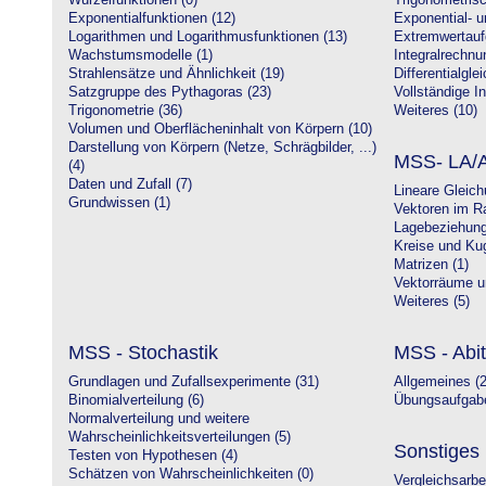
Wurzelfunktionen (0)
Trigonometrisc
Exponentialfunktionen (12)
Exponential- u
Logarithmen und Logarithmusfunktionen (13)
Extremwertauf
Wachstumsmodelle (1)
Integralrechnu
Strahlensätze und Ähnlichkeit (19)
Differentialgle
Satzgruppe des Pythagoras (23)
Vollständige In
Trigonometrie (36)
Weiteres (10)
Volumen und Oberflächeninhalt von Körpern (10)
Darstellung von Körpern (Netze, Schrägbilder, ...)
MSS- LA/A
(4)
Daten und Zufall (7)
Lineare Gleic
Grundwissen (1)
Vektoren im R
Lagebeziehung
Kreise und Kug
Matrizen (1)
Vektorräume un
Weiteres (5)
MSS - Stochastik
MSS - Abit
Grundlagen und Zufallsexperimente (31)
Allgemeines (2
Binomialverteilung (6)
Übungsaufgabe
Normalverteilung und weitere
Wahrscheinlichkeitsverteilungen (5)
Sonstiges
Testen von Hypothesen (4)
Schätzen von Wahrscheinlichkeiten (0)
Vergleichsarbe