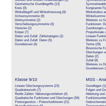
Messen und Größen: Anwendungen (1)
Symmetrische 
Geometrische Grundbegriffe (13)
Symmetrieabbi
Kreis (0)
Kongruente Fig
Winkelbegriff und Winkelmessung (9)
Winkelsätze a
Achsensymmetrie (9)
Winkelsumme i
Drehsymmetrie (2)
Weiteres zu G
Verschiebungssymmetrie (0)
Funktionen: Da
Vierecke (2)
Zuordnungen u
Körper (7)
Proportionale 
Daten und Zufall: Zählstrategien (2)
Lineare Funkti
Daten und Zufall: Daten (5)
Weiteres zu Fu
Grundwissen (6)
Terme (29)
Binomische Fo
Gleichungen u
Daten (2)
Zufall (8)
Weiteres zu Da
Grundwissen (
Klasse 9/10
MSS - Ana
Lineare Gleichungssysteme (23)
Grundlagen (1)
Quadratwurzeln (7)
Folgen und Gr
Reelle Zahlen: Näherungsverfahren (4)
Ableitung und 
Quadratische Funktionen und Gleichungen (59)
Funktionsunte
Potenzgesetze – Potenzfunktionen (21)
Gebrochenratio