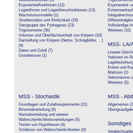
Wurzelfunktionen (0)
Trigonometrisc
Exponentialfunktionen (12)
Exponential- u
Logarithmen und Logarithmusfunktionen (13)
Extremwertauf
Wachstumsmodelle (1)
Integralrechnu
Strahlensätze und Ähnlichkeit (19)
Differentialgle
Satzgruppe des Pythagoras (23)
Vollständige In
Trigonometrie (36)
Weiteres (10)
Volumen und Oberflächeninhalt von Körpern (10)
Darstellung von Körpern (Netze, Schrägbilder, ...)
MSS- LA/A
(4)
Daten und Zufall (7)
Lineare Gleic
Grundwissen (1)
Vektoren im R
Lagebeziehung
Kreise und Kug
Matrizen (1)
Vektorräume un
Weiteres (5)
MSS - Stochastik
MSS - Abit
Grundlagen und Zufallsexperimente (31)
Allgemeines (2
Binomialverteilung (6)
Übungsaufgabe
Normalverteilung und weitere
Wahrscheinlichkeitsverteilungen (5)
Sonstiges
Testen von Hypothesen (4)
Schätzen von Wahrscheinlichkeiten (0)
Vergleichsarbe