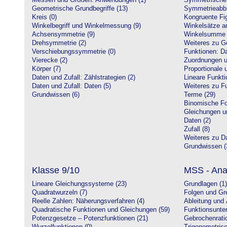
Messen und Größen: Anwendungen (1)
Symmetrische 
Geometrische Grundbegriffe (13)
Symmetrieabbi
Kreis (0)
Kongruente Fig
Winkelbegriff und Winkelmessung (9)
Winkelsätze a
Achsensymmetrie (9)
Winkelsumme i
Drehsymmetrie (2)
Weiteres zu G
Verschiebungssymmetrie (0)
Funktionen: Da
Vierecke (2)
Zuordnungen u
Körper (7)
Proportionale 
Daten und Zufall: Zählstrategien (2)
Lineare Funkti
Daten und Zufall: Daten (5)
Weiteres zu Fu
Grundwissen (6)
Terme (29)
Binomische Fo
Gleichungen u
Daten (2)
Zufall (8)
Weiteres zu Da
Grundwissen (
Klasse 9/10
MSS - Ana
Lineare Gleichungssysteme (23)
Grundlagen (1)
Quadratwurzeln (7)
Folgen und Gr
Reelle Zahlen: Näherungsverfahren (4)
Ableitung und 
Quadratische Funktionen und Gleichungen (59)
Funktionsunte
Potenzgesetze – Potenzfunktionen (21)
Gebrochenratio