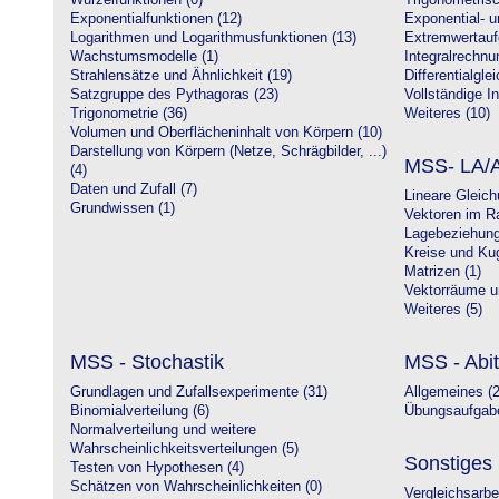
Wurzelfunktionen (0)
Trigonometrisc
Exponentialfunktionen (12)
Exponential- u
Logarithmen und Logarithmusfunktionen (13)
Extremwertauf
Wachstumsmodelle (1)
Integralrechnu
Strahlensätze und Ähnlichkeit (19)
Differentialgle
Satzgruppe des Pythagoras (23)
Vollständige In
Trigonometrie (36)
Weiteres (10)
Volumen und Oberflächeninhalt von Körpern (10)
Darstellung von Körpern (Netze, Schrägbilder, ...)
MSS- LA/A
(4)
Daten und Zufall (7)
Lineare Gleic
Grundwissen (1)
Vektoren im R
Lagebeziehung
Kreise und Kug
Matrizen (1)
Vektorräume un
Weiteres (5)
MSS - Stochastik
MSS - Abit
Grundlagen und Zufallsexperimente (31)
Allgemeines (2
Binomialverteilung (6)
Übungsaufgabe
Normalverteilung und weitere
Wahrscheinlichkeitsverteilungen (5)
Sonstiges
Testen von Hypothesen (4)
Schätzen von Wahrscheinlichkeiten (0)
Vergleichsarbe