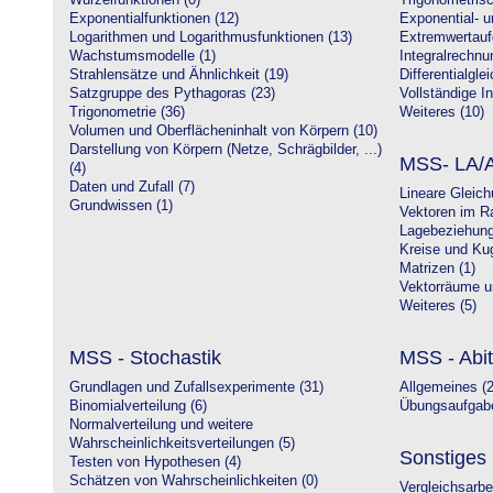
Wurzelfunktionen (0)
Trigonometrisc
Exponentialfunktionen (12)
Exponential- u
Logarithmen und Logarithmusfunktionen (13)
Extremwertauf
Wachstumsmodelle (1)
Integralrechnu
Strahlensätze und Ähnlichkeit (19)
Differentialgle
Satzgruppe des Pythagoras (23)
Vollständige In
Trigonometrie (36)
Weiteres (10)
Volumen und Oberflächeninhalt von Körpern (10)
Darstellung von Körpern (Netze, Schrägbilder, ...)
MSS- LA/A
(4)
Daten und Zufall (7)
Lineare Gleic
Grundwissen (1)
Vektoren im R
Lagebeziehung
Kreise und Kug
Matrizen (1)
Vektorräume un
Weiteres (5)
MSS - Stochastik
MSS - Abit
Grundlagen und Zufallsexperimente (31)
Allgemeines (2
Binomialverteilung (6)
Übungsaufgabe
Normalverteilung und weitere
Wahrscheinlichkeitsverteilungen (5)
Sonstiges
Testen von Hypothesen (4)
Schätzen von Wahrscheinlichkeiten (0)
Vergleichsarbe