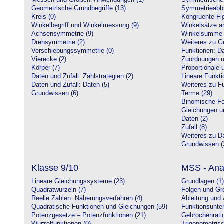
Messen und Größen: Anwendungen (1)
Symmetrische 
Geometrische Grundbegriffe (13)
Symmetrieabbi
Kreis (0)
Kongruente Fig
Winkelbegriff und Winkelmessung (9)
Winkelsätze a
Achsensymmetrie (9)
Winkelsumme i
Drehsymmetrie (2)
Weiteres zu G
Verschiebungssymmetrie (0)
Funktionen: Da
Vierecke (2)
Zuordnungen u
Körper (7)
Proportionale 
Daten und Zufall: Zählstrategien (2)
Lineare Funkti
Daten und Zufall: Daten (5)
Weiteres zu Fu
Grundwissen (6)
Terme (29)
Binomische Fo
Gleichungen u
Daten (2)
Zufall (8)
Weiteres zu Da
Grundwissen (
Klasse 9/10
MSS - Ana
Lineare Gleichungssysteme (23)
Grundlagen (1)
Quadratwurzeln (7)
Folgen und Gr
Reelle Zahlen: Näherungsverfahren (4)
Ableitung und 
Quadratische Funktionen und Gleichungen (59)
Funktionsunte
Potenzgesetze – Potenzfunktionen (21)
Gebrochenratio