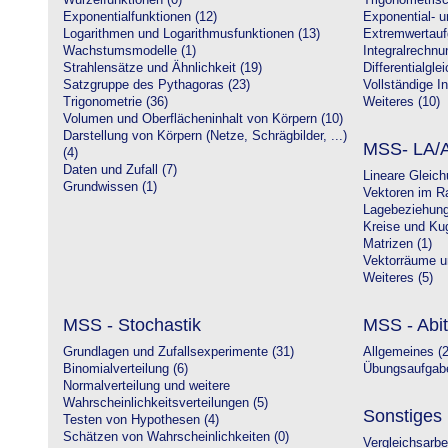
Wurzelfunktionen (0)
Trigonometrisc
Exponentialfunktionen (12)
Exponential- u
Logarithmen und Logarithmusfunktionen (13)
Extremwertauf
Wachstumsmodelle (1)
Integralrechnu
Strahlensätze und Ähnlichkeit (19)
Differentialgle
Satzgruppe des Pythagoras (23)
Vollständige In
Trigonometrie (36)
Weiteres (10)
Volumen und Oberflächeninhalt von Körpern (10)
Darstellung von Körpern (Netze, Schrägbilder, ...)
MSS- LA/A
(4)
Daten und Zufall (7)
Lineare Gleic
Grundwissen (1)
Vektoren im R
Lagebeziehung
Kreise und Kug
Matrizen (1)
Vektorräume un
Weiteres (5)
MSS - Stochastik
MSS - Abit
Grundlagen und Zufallsexperimente (31)
Allgemeines (2
Binomialverteilung (6)
Übungsaufgabe
Normalverteilung und weitere
Wahrscheinlichkeitsverteilungen (5)
Sonstiges
Testen von Hypothesen (4)
Schätzen von Wahrscheinlichkeiten (0)
Vergleichsarbe