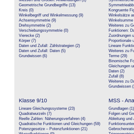
Messen und Größen: Anwendungen (1)
Symmetrische 
Geometrische Grundbegriffe (13)
Symmetrieabbi
Kreis (0)
Kongruente Fig
Winkelbegriff und Winkelmessung (9)
Winkelsätze a
Achsensymmetrie (9)
Winkelsumme i
Drehsymmetrie (2)
Weiteres zu G
Verschiebungssymmetrie (0)
Funktionen: Da
Vierecke (2)
Zuordnungen u
Körper (7)
Proportionale 
Daten und Zufall: Zählstrategien (2)
Lineare Funkti
Daten und Zufall: Daten (5)
Weiteres zu Fu
Grundwissen (6)
Terme (29)
Binomische Fo
Gleichungen u
Daten (2)
Zufall (8)
Weiteres zu Da
Grundwissen (
Klasse 9/10
MSS - Ana
Lineare Gleichungssysteme (23)
Grundlagen (1)
Quadratwurzeln (7)
Folgen und Gr
Reelle Zahlen: Näherungsverfahren (4)
Ableitung und 
Quadratische Funktionen und Gleichungen (59)
Funktionsunte
Potenzgesetze – Potenzfunktionen (21)
Gebrochenratio