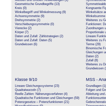
Messen und Größen: Anwendungen (1)
Symmetrische 
Geometrische Grundbegriffe (13)
Symmetrieabbi
Kreis (0)
Kongruente Fig
Winkelbegriff und Winkelmessung (9)
Winkelsätze a
Achsensymmetrie (9)
Winkelsumme i
Drehsymmetrie (2)
Weiteres zu G
Verschiebungssymmetrie (0)
Funktionen: Da
Vierecke (2)
Zuordnungen u
Körper (7)
Proportionale 
Daten und Zufall: Zählstrategien (2)
Lineare Funkti
Daten und Zufall: Daten (5)
Weiteres zu Fu
Grundwissen (6)
Terme (29)
Binomische Fo
Gleichungen u
Daten (2)
Zufall (8)
Weiteres zu Da
Grundwissen (
Klasse 9/10
MSS - Ana
Lineare Gleichungssysteme (23)
Grundlagen (1)
Quadratwurzeln (7)
Folgen und Gr
Reelle Zahlen: Näherungsverfahren (4)
Ableitung und 
Quadratische Funktionen und Gleichungen (59)
Funktionsunte
Potenzgesetze – Potenzfunktionen (21)
Gebrochenratio