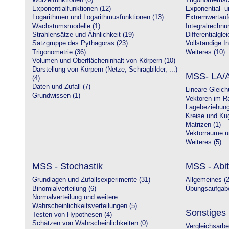
Wurzelfunktionen (0)
Trigonometrisc
Exponentialfunktionen (12)
Exponential- u
Logarithmen und Logarithmusfunktionen (13)
Extremwertauf
Wachstumsmodelle (1)
Integralrechnu
Strahlensätze und Ähnlichkeit (19)
Differentialgle
Satzgruppe des Pythagoras (23)
Vollständige In
Trigonometrie (36)
Weiteres (10)
Volumen und Oberflächeninhalt von Körpern (10)
Darstellung von Körpern (Netze, Schrägbilder, ...)
MSS- LA/A
(4)
Daten und Zufall (7)
Lineare Gleic
Grundwissen (1)
Vektoren im R
Lagebeziehung
Kreise und Kug
Matrizen (1)
Vektorräume un
Weiteres (5)
MSS - Stochastik
MSS - Abit
Grundlagen und Zufallsexperimente (31)
Allgemeines (2
Binomialverteilung (6)
Übungsaufgabe
Normalverteilung und weitere
Wahrscheinlichkeitsverteilungen (5)
Sonstiges
Testen von Hypothesen (4)
Schätzen von Wahrscheinlichkeiten (0)
Vergleichsarbe